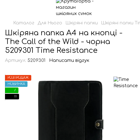
Каталог
Для Нього
Шкіряні папки
Шкіряні папки Ti
Шкіряна папка A4 на кнопці -
The Call of the Wild - чорна
5209301 Time Resistance
Артикул:
5209301
Написати відгук
РОЗПРОДАЖ
НОВИНКА
7
11