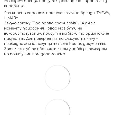
На окремі бренди присутня розширена гарантія від
виробника.
Розширена гарантія поширюється на бренди: TARWA,
LIMARY
Згідно закону "Про права споживачів" - 14 днів з
моменту придбання. Товар має бути не
використовуваним, присутні всі бірки та оригінальне
пакування. Для повернення та скасування чеку -
необхідна заява покупця та копії Ваших документів.
Зателефонуйте або пишіть нам у вайбер, телеграм,
на пошту і ми вам допоможемо