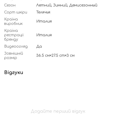
Сезон
Летний, Зимний, Демисезонный
Сорт шкіри
Телячья
Країна
Италия
виробник
Країна
рестрації
Италия
бренду
Видеоогляд
Да
Зовнішній
36.5 см×27.5 cm×3 см
розмір
Відгуки
Додайте перший відгук