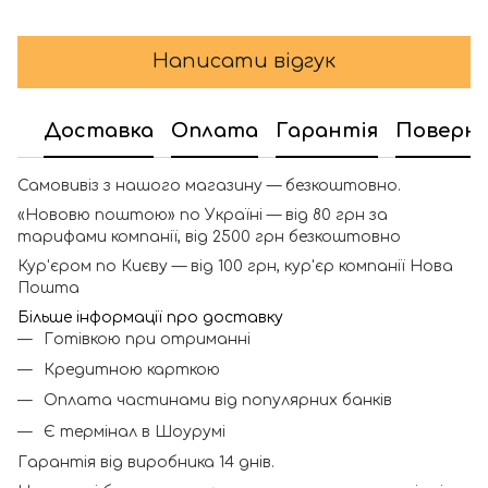
Написати відгук
Доставка
Оплата
Гарантія
Поверн
Самовивіз з нашого магазину — безкоштовно.
«Нововю поштою» по Україні — від 80 грн за
тарифами компанії, від 2500 грн безкоштовно
Кур'єром по Києву — від 100 грн, кур'єр компанії Нова
Пошта
Більше інформації про доставку
Готівкою при отриманні
Кредитною карткою
Оплата частинами від популярних банків
Є термінал в Шоурумі
Гарантія від виробника 14 днів.