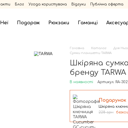
такти
Блог
Угода користувача
Відгуки
Публічна оферта
 Неї
Подорож
Рюкзаки
Гаманці
Аксесуа
Головна
Каталог
Для Ньо
Сумки планшети TARWA
Шкіряна сумка
бренду TARWA 
В наявності
Артикул: RA-30
Подарунок
Шкіряна ключн
228 грн
безко