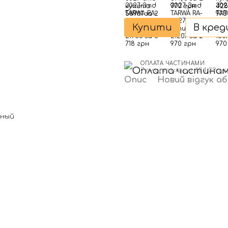
Купити
В кре
ОПЛАТА ЧАСТИНАМИ
7 платежів по 424.29 гр
Опис
Новий відгук а
нный