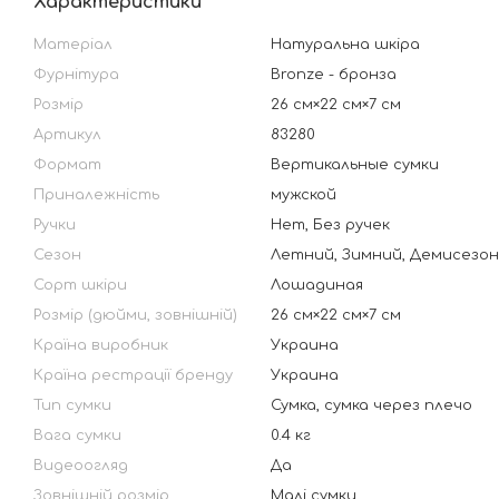
Характеристики
Матеріал
Натуральна шкіра
Фурнітура
Bronze - бронза
Розмір
26 см×22 см×7 см
Артикул
83280
Формат
Вертикальные сумки
Приналежність
мужской
Ручки
Нет, Без ручек
Сезон
Летний, Зимний, Демисезо
Сорт шкіри
Лошадиная
Розмір (дюйми, зовнішній)
26 см×22 см×7 см
Країна виробник
Украина
Країна рестрації бренду
Украина
Тип сумки
Сумка, сумка через плечо
Вага сумки
0.4 кг
Видеоогляд
Да
Зовнішній розмір
Малі сумки