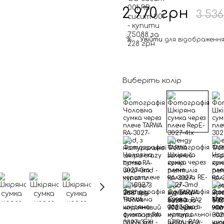
2 970 грн
3 53
Увійти
для відображення
%
Виберіть колір