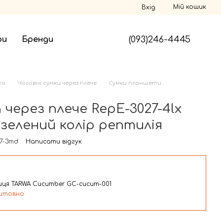
Мій кошик
Вхід
(093)246-4445
ри
Бренди
го
Чоловічі сумки через плече
Сумки планшети
 через плече RepE-3027-4lx
зелений колір рептилія
27-3md
Написати відгук
иця TARWA Cucumber GC-cucum-001
штовно