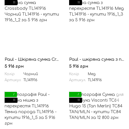
11
11
Paul - Шкіряна сумка Crossbody TL141916 Чорний
Paul - шкіряна сумка з перехрестя TL141916 Мед
5 916 грн
5 916 грн
Колір
Чорний
Колір
Мед
Артикул
TL141916
Артикул
TL141916
7
7
11
11