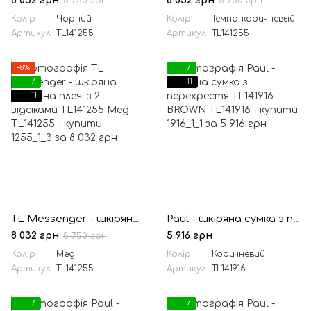
8 032 грн
8 032 грн
8 750 грн
8 750 грн
Колір
Чорний
Колір
Темно-коричневый
Артикул
TL141255
Артикул
TL141255
−8%
7
7
11
11
TL Messenger - шкіряна сумка на плечі з 2 відсіками TL141255 Мед
Paul - шкіряна сумка з перехрестя TL141916 BROWN
8 032 грн
5 916 грн
8 750 грн
Колір
Мед
Колір
Коричневий
Артикул
TL141255
Артикул
TL141916
7
7