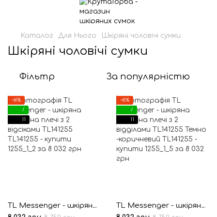
Каталог
Для Нього
Шкіряні чоловічі сумки
Шкіряні чоловічі сумки
Фільтр
За популярністю
−8%
−8%
7
7
11
11
TL Messenger - шкіряна сумка на плечі з 2 відсіками TL141255
TL Messenger - шкіряна сумка на плечі з 2 відділами TL141255 Темно -коричневий