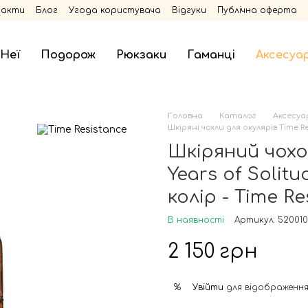
такти
Блог
Угода користувача
Відгуки
Публічна оферта
 Неї
Подорож
Рюкзаки
Гаманці
Аксесуа
Головна
Каталог
Аксесуа
Шкіряні чохли для окулярів Time R
Шкіряний чохо
Years of Solit
колір - Time Re
В наявності
Артикул: 520010
2 150 грн
Увійти
для відображення
%