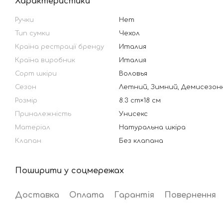
Характеристики
Ручки
Нет
Тип сумки
Чехол
Країна рестрації бренду
Италия
Країна виробник
Италия
Сорт шкіри
Воловья
Сезон
Летний, Зимний, Демисезон
Розмір
8.3 cm×18 см
Приналежність
Унисекс
Матеріал
Натуральна шкіра
Клапан
Без клапана
Поширити у соцмережах
Доставка
Оплата
Гарантія
Повернення