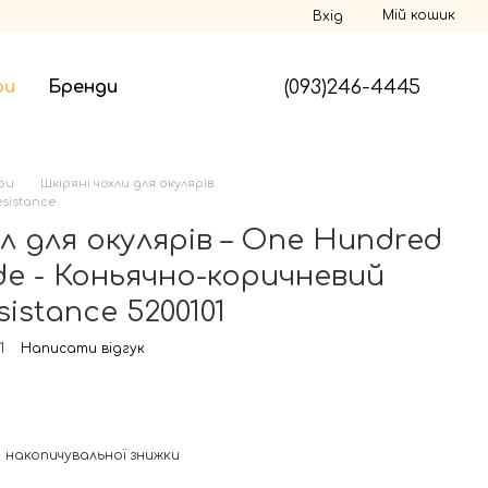
Мій кошик
Вхід
(093)246-4445
ри
Бренди
ри
Шкіряні чохли для окулярів
esistance
л для окулярів – One Hundred
ude - Коньячно-коричневий
sistance 5200101
1
Написати відгук
 накопичувальної знижки