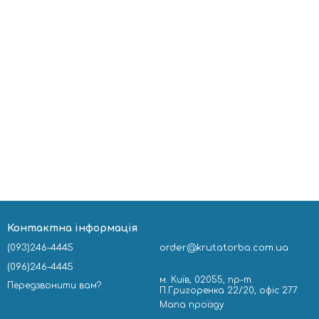
Контактна інформація
(093)246-4445
order@krutatorba.com.ua
(096)246-4445
м. Київ, 02055, пр-т.
Передзвонити вам?
П.Григоренка 22/20, офіс 277
Мапа проїзду