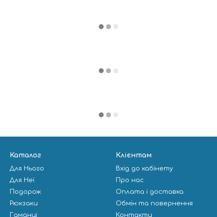
Каталог
Клієнтам
Для Нього
Вхід до кабінету
Для Неї
Про нас
Подорож
Оплата і доставка
Рюкзаки
Обмін та повернення
Гаманці
Контакти