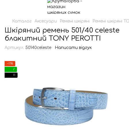
Каталог
Аксесуари
Ремені шкіряні
Ремені шкіряні 
Шкіряний ремень 501/40 celeste
блакитний TONY PEROTTI
Артикул:
50140celeste
Написати відгук
−11%
7
11