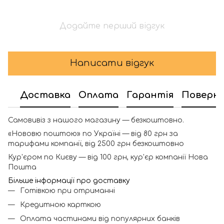
Додайте перший відгук
Написати відгук
Доставка
Оплата
Гарантія
Поверн
Самовивіз з нашого магазину — безкоштовно.
«Нововю поштою» по Україні — від 80 грн за
тарифами компанії, від 2500 грн безкоштовно
Кур'єром по Києву — від 100 грн, кур'єр компанії Нова
Пошта
Більше інформації про доставку
Готівкою при отриманні
Кредитною карткою
Оплата частинами від популярних банків