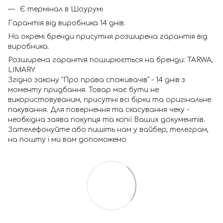
Є термінал в Шоурумі
Гарантія від виробника 14 днів.
На окремі бренди присутня розширена гарантія від
виробника.
Розширена гарантія поширюється на бренди: TARWA,
LIMARY
Згідно закону "Про права споживачів" - 14 днів з
моменту придбання. Товар має бути не
використовуваним, присутні всі бірки та оригінальне
пакування. Для повернення та скасування чеку -
необхідна заява покупця та копії Ваших документів.
Зателефонуйте або пишіть нам у вайбер, телеграм,
на пошту і ми вам допоможемо