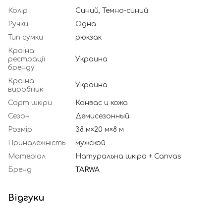
Колір
Синий, Темно-синий
Ручки
Одна
Тип сумки
рюкзак
Країна
рестрації
Украина
бренду
Країна
Украина
виробник
Сорт шкіри
Канвас и кожа
Сезон
Демисезонный
Розмір
38 м×20 м×8 м
Приналежність
мужской
Матеріал
Натуральна шкіра + Canvas
Бренд
TARWA
Відгуки