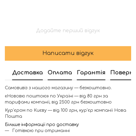
Додайте перший відгук
Написати відгук
Доставка
Оплата
Гарантія
Поверн
Самовивіз з нашого магазину — безкоштовно.
«Нововю поштою» по Україні — від 80 грн за
тарифами компанії, від 2500 грн безкоштовно
Кур'єром по Києву — від 100 грн, кур'єр компанії Нова
Пошта
Більше інформації про доставку
Готівкою при отриманні