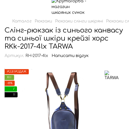
Каталог
Рюкзаки
Рюкзаки слінги шкіряні
Рюкзаки сл
Слінг-рюкзак із синього канвасу
та синьої шкіри крейзі хорс
RKk-2017-4lx TARWA
Артикул:
RH-2017-4lx
Написати відгук
РОЗПРОДАЖ
ХІТ
−8%
7
11