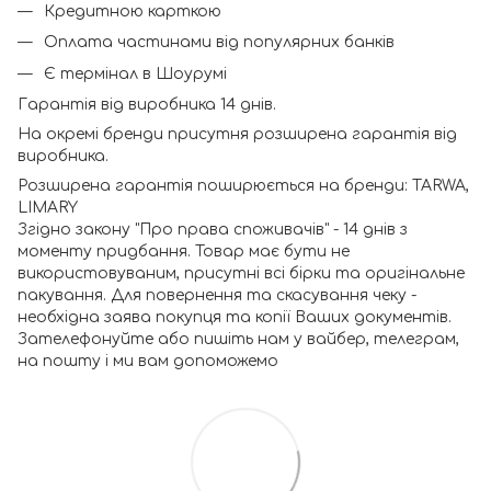
Кредитною карткою
Оплата частинами від популярних банків
Є термінал в Шоурумі
Гарантія від виробника 14 днів.
На окремі бренди присутня розширена гарантія від
виробника.
Розширена гарантія поширюється на бренди: TARWA,
LIMARY
Згідно закону "Про права споживачів" - 14 днів з
моменту придбання. Товар має бути не
використовуваним, присутні всі бірки та оригінальне
пакування. Для повернення та скасування чеку -
необхідна заява покупця та копії Ваших документів.
Зателефонуйте або пишіть нам у вайбер, телеграм,
на пошту і ми вам допоможемо