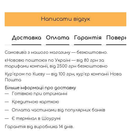
Написати відгук
Доставка
Оплата
Гарантія
Поверн
Самовивіз з нашого магазину — безкоштовно.
«Нововю поштою» по Україні — від 80 грн за
тарифами компанії, від 2500 грн безкоштовно
Кур'єром по Києву — від 100 грн, кур'єр компанії Нова
Пошта
Більше інформації про доставку
Готівкою при отриманні
Кредитною карткою
Оплата частинами від популярних банків
Є термінал в Шоурумі
Гарантія від виробника 14 днів.