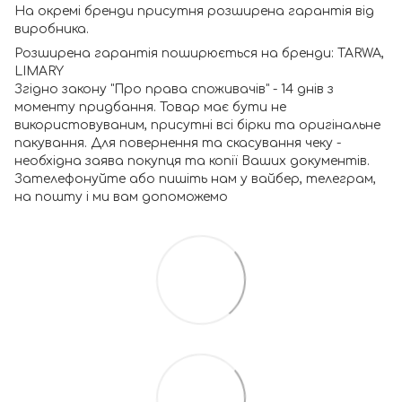
На окремі бренди присутня розширена гарантія від
виробника.
Розширена гарантія поширюється на бренди: TARWA,
LIMARY
Згідно закону "Про права споживачів" - 14 днів з
моменту придбання. Товар має бути не
використовуваним, присутні всі бірки та оригінальне
пакування. Для повернення та скасування чеку -
необхідна заява покупця та копії Ваших документів.
Зателефонуйте або пишіть нам у вайбер, телеграм,
на пошту і ми вам допоможемо