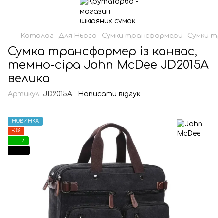
Каталог
Для Нього
Сумки трансформери
Сумки т
Сумка трансформер із канвас,
темно-сіра John McDee JD2015A
велика
Артикул:
JD2015A
Написати відгук
НОВИНКА
−3%
7
11