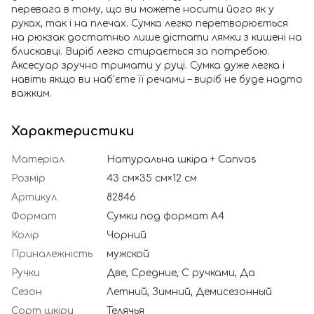
перевага в тому, що ви можете носити його як у
руках, так і на плечах. Сумка легко перетворюється
на рюкзак достатньо лише дістати лямки з кишені на
блискавці. Виріб легко стирається за потребою.
Аксесуар зручно тримати у руці. Сумка дуже легка і
навіть якщо ви наб'єте її речами – виріб не буде надто
важким.
Характеристики
Матеріал
Натуральна шкіра + Canvas
Розмір
43 см×35 см×12 см
Артикул
82846
Формат
Сумки под формат А4
Колір
Чорний
Приналежність
мужской
Ручки
Две, Средние, С ручками, Да
Сезон
Летний, Зимний, Демисезонный
Сорт шкіри
Телячья