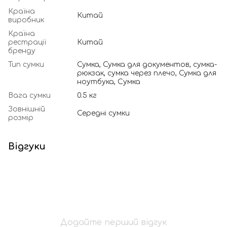
Країна
Китай
виробник
Країна
рестрації
Китай
бренду
Тип сумки
Сумка, Сумка для документов, сумка-
рюкзак, сумка через плечо, Сумка для
ноутбука, Cумка
Вага сумки
0.5 кг
Зовнішній
Середні сумки
розмір
Відгуки
Додайте перший відгук