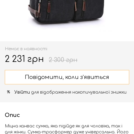
Немає в наявності
2 231 грн
2 300 грн
Повідомити, коли з'явиться
Увійти
для відображення накопичувальної знижки
%
Опис
Міцна канвас сумка, яка підійде як для чоловіка, так і
для жінки. Сумка-трасформер дуже універсальна. Його