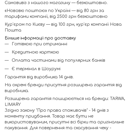
Самовивіз з нашого магазину — безкоштовно.
«Нововю поштою» по Україні — від 80 грн за
тарифами компанії, від 2500 грн безкоштовно
Кур'єром по Києву — від 100 грн, кур'єр компанії Нова
Пошта
Більше інформації про доставку
Готівкою при отриманні
Кредитною карткою
Оплата частинами від популярних банків
Є термінал в Шоурумі
Гарантія від виробника 14 днів.
На окремі бренди присутня розширена гарантія від
виробника.
Розширена гарантія поширюється на бренди: TARWA,
LIMARY
Згідно закону "Про права споживачів" - 14 днів з
моменту придбання. Товар має бути не
використовуваним, присутні всі бірки та оригінальне
пакування. Для повернення та скасування чеку -