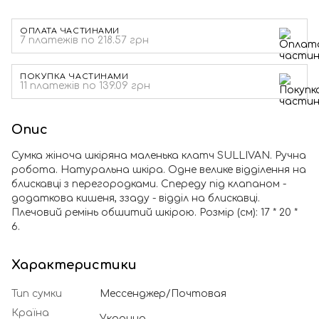
ОПЛАТА ЧАСТИНАМИ
7 платежів по 218.57 грн
ПОКУПКА ЧАСТИНАМИ
11 платежів по 139.09 грн
Опис
Сумка жіноча шкіряна маленька клатч SULLIVAN. Ручна
робота. Натуральна шкіра. Одне велике відділення на
блискавці з перегородками. Спереду під клапаном -
додаткова кишеня, ззаду - відділ на блискавці.
Плечовий ремінь обшитий шкірою. Розмір (см): 17 * 20 *
6.
Характеристики
Тип сумки
Мессенджер/Почтовая
Країна
Украина