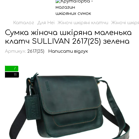
Каталог
Для Неї
Жіночі шкіряні клатчи
Жіночі шкір
Сумка жіноча шкіряна маленька
клатч SULLIVAN 2617(25) зелена
Артикул:
2617(25)
Написати відгук
7
11