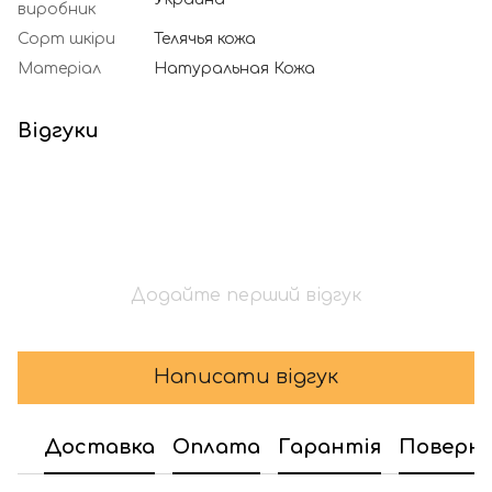
виробник
Сорт шкіри
Телячья кожа
Матеріал
Натуральная Кожа
Відгуки
Додайте перший відгук
Написати відгук
Доставка
Оплата
Гарантія
Поверн