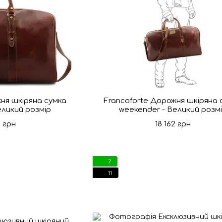
ня шкіряна сумка
Francoforte Дорожня шкіряна 
еликий розмір
weekender - Великий розм
8 грн
18 162 грн
7
11