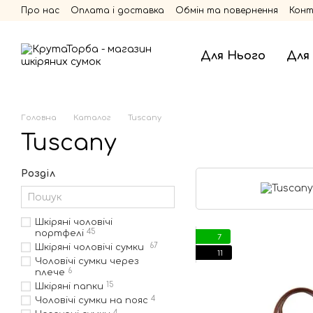
Перейти до основного контенту
Про нас
Оплата і доставка
Обмін та повернення
Кон
Для Нього
Для
Головна
Каталог
Tuscany
Tuscany
Розділ
Шкіряні чоловічі
45
портфелі
7
67
Шкіряні чоловічі сумки
11
Чоловічі сумки через
6
плече
15
Шкіряні папки
4
Чоловічі сумки на пояс
4