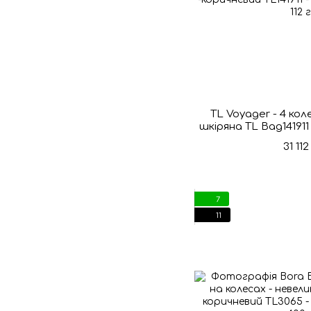
TL Voyager - 4 ко
шкіряна TL Bag14191
31 11
7
11