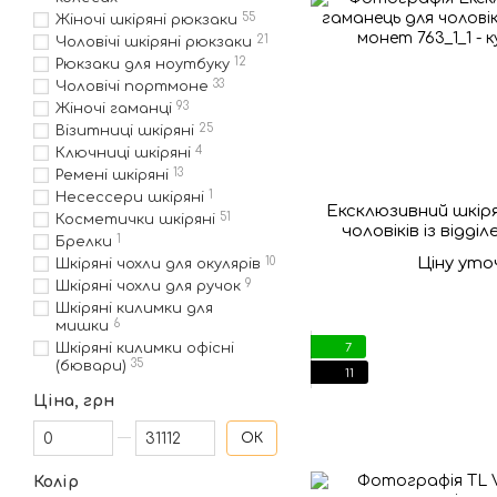
55
Жіночі шкіряні рюкзаки
21
Чоловічі шкіряні рюкзаки
12
Рюкзаки для ноутбуку
33
Чоловічі портмоне
93
Жіночі гаманці
25
Візитниці шкіряні
4
Ключниці шкіряні
13
Ремені шкіряні
1
Несессери шкіряні
Ексклюзивний шкір
51
Косметички шкіряні
чоловіків із відд
1
Брелки
Ціну ут
10
Шкіряні чохли для окулярів
9
Шкіряні чохли для ручок
Шкіряні килимки для
6
мишки
7
Шкіряні килимки офісні
35
(бювари)
11
Ціна, грн
Від Ціна, грн
До Ціна, грн
ОК
Колір