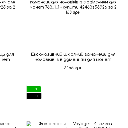
ць для
Ексклюзивний шкіряний гаманець для
монет
чоловіків із відділенням для монет
2 168 грн
7
11