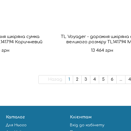
жня шкіряна сумка
TL Voyager - дорожня шкіряна
L141794 Коричневий
великого розміру TL141794 
4 грн
13 464 грн
Назад
1
2
3
4
5
6
...
4
Каталог
Клієнтам
Для Нього
Вхід до кабінету