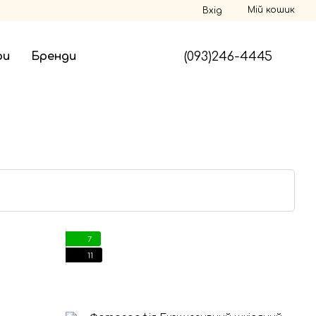
Мій кошик
Вхід
(093)246-4445
ри
Бренди
7
11