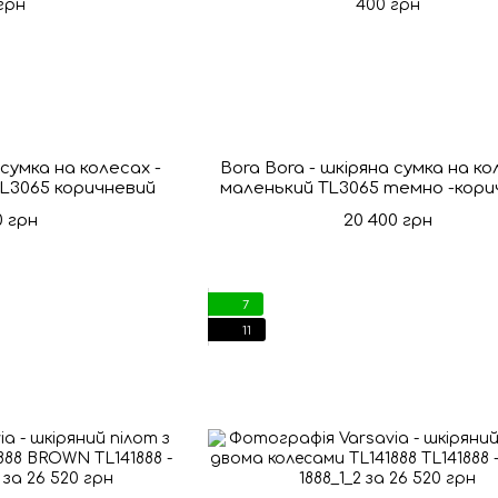
 сумка на колесах -
Bora Bora - шкіряна сумка на ко
TL3065 коричневий
маленький TL3065 темно -кори
0 грн
20 400 грн
7
11