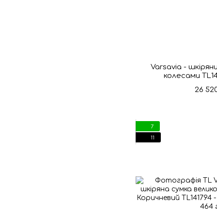
Varsavia - шкірян
колесами TL1
26 52
7
11