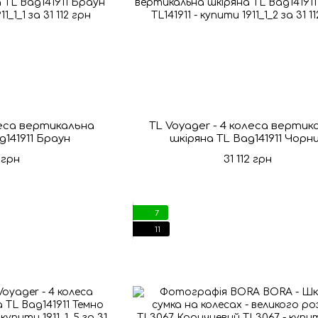
леса вертикальна
TL Voyager - 4 колеса вертик
g141911 Браун
шкіряна TL Bag141911 Чорн
2 грн
31 112 грн
7
11