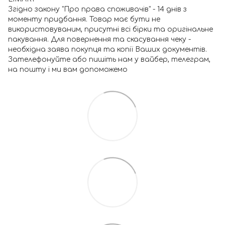
Згідно закону "Про права споживачів" - 14 днів з
моменту придбання. Товар має бути не
використовуваним, присутні всі бірки та оригінальне
пакування. Для повернення та скасування чеку -
необхідна заява покупця та копії Ваших документів.
Зателефонуйте або пишіть нам у вайбер, телеграм,
на пошту і ми вам допоможемо