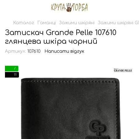
Каталог
Гаманці
Зажими шкіряні
Зажими шкіряні 
Затискач Grande Pelle 107610
глянцева шкіра чорний
Артикул:
107610
Написати відгук
7
11