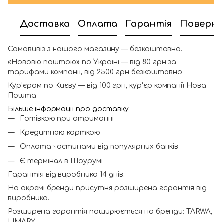
Доставка
Оплата
Гарантія
Поверн
Самовивіз з нашого магазину — безкоштовно.
«Нововю поштою» по Україні — від 80 грн за
тарифами компанії, від 2500 грн безкоштовно
Кур'єром по Києву — від 100 грн, кур'єр компанії Нова
Пошта
Більше інформації про доставку
Готівкою при отриманні
Кредитною карткою
Оплата частинами від популярних банків
Є термінал в Шоурумі
Гарантія від виробника 14 днів.
На окремі бренди присутня розширена гарантія від
виробника.
Розширена гарантія поширюється на бренди: TARWA,
LIMARY