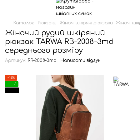
Каталог
Рюкзаки
Жіночі шкіряні рюкзаки
Жіночі шк
Жіночий рудий шкіряний
рюкзак TARWA RB-2008-3md
середнього розміру
Артикул:
RR-2008-3md
Написати відгук
−16%
7
11