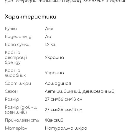
дно. Усередині тканинний підклад. Зроблено в Україні.
Характеристики
Ручки
Две
Видеоогляд
Да
Вага сумки
1.2 кг
Країна
рестрації
Украина
бренду
Країна
Украина
виробник
Сорт шкіри
Лошадиная
Сезон
Летний, Зимний, Демисезонный
Розмір
27 см×36 см×13 см
Розмір (дюйми,
27 см×36 см×13 см
зовнішній)
Приналежність
Женский
Матеріал
Натуральна шкіра