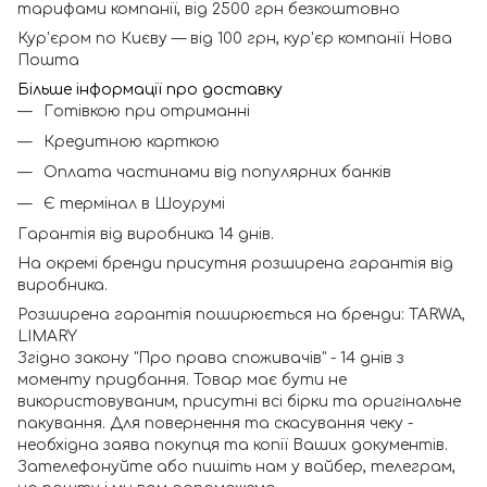
тарифами компанії, від 2500 грн безкоштовно
Кур'єром по Києву — від 100 грн, кур'єр компанії Нова
Пошта
Більше інформації про доставку
Готівкою при отриманні
Кредитною карткою
Оплата частинами від популярних банків
Є термінал в Шоурумі
Гарантія від виробника 14 днів.
На окремі бренди присутня розширена гарантія від
виробника.
Розширена гарантія поширюється на бренди: TARWA,
LIMARY
Згідно закону "Про права споживачів" - 14 днів з
моменту придбання. Товар має бути не
використовуваним, присутні всі бірки та оригінальне
пакування. Для повернення та скасування чеку -
необхідна заява покупця та копії Ваших документів.
Зателефонуйте або пишіть нам у вайбер, телеграм,