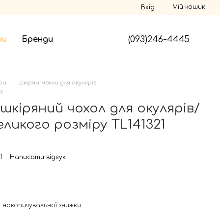
Мій кошик
Вхід
(093)246-4445
ри
Бренди
ри
Шкіряні чохли для окулярів
y
шкіряний чохол для окулярів/
ликого розміру TL141321
1
Написати відгук
 накопичувальної знижки