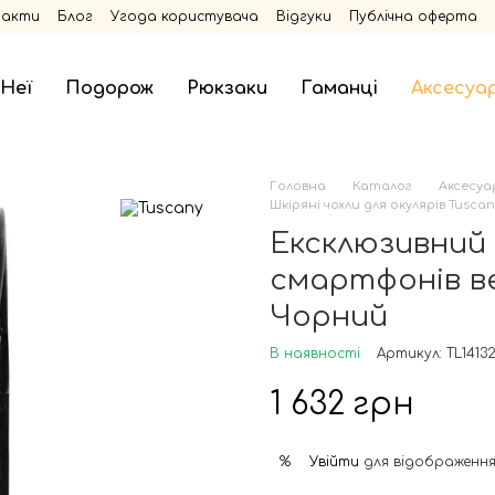
такти
Блог
Угода користувача
Відгуки
Публічна оферта
 Неї
Подорож
Рюкзаки
Гаманці
Аксесуа
Головна
Каталог
Аксесуа
Шкіряні чохли для окулярів Tuscan
Ексклюзивний 
смартфонів ве
Чорний
В наявності
Артикул: TL14132
1 632 грн
Увійти
для відображення
%