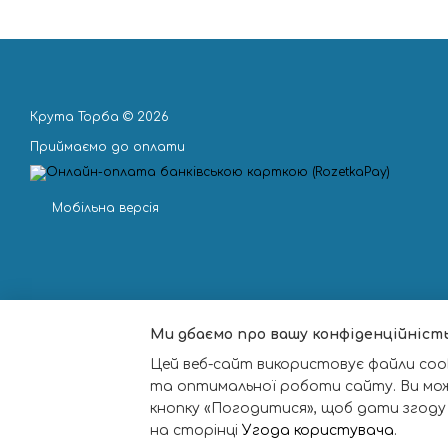
Крута Торба © 2026
Приймаємо до оплати
Мобільна версія
Ми дбаємо про вашу конфіденційніст
Цей веб-сайт використовує файли cook
та оптимальної роботи сайту. Ви мо
кнопку «Погодитися», щоб дати згоду
на сторінці
Угода користувача
.