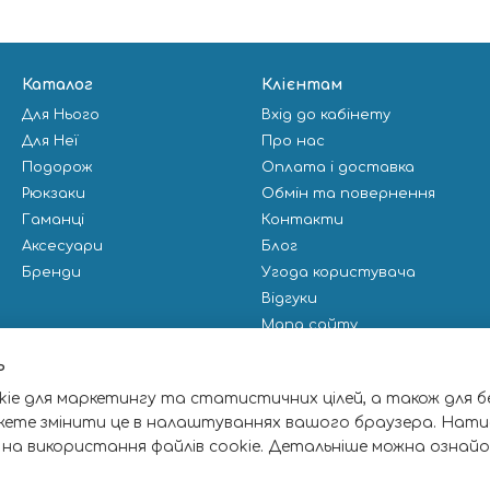
Каталог
Клієнтам
Для Нього
Вхід до кабінету
Для Неї
Про нас
Подорож
Оплата і доставка
Рюкзаки
Обмін та повернення
Гаманці
Контакти
Аксесуари
Блог
Бренди
Угода користувача
Відгуки
Мапа сайту
Публічна оферта
ь
ie для маркетингу та статистичних цілей, а також для б
Ми в соцмережах
жете змінити це в налаштуваннях вашого браузера. Нати
 на використання файлів cookie. Детальніше можна ознай