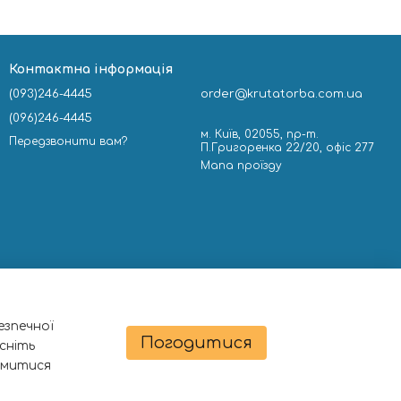
Контактна інформація
(093)246-4445
order@krutatorba.com.ua
(096)246-4445
м. Київ, 02055, пр-т.
Передзвонити вам?
П.Григоренка 22/20, офіс 277
Мапа проїзду
езпечної
Погодитися
сніть
омитися