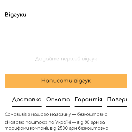
Відгуки
Додайте перший відгук
Написати відгук
Доставка
Оплата
Гарантія
Поверн
Самовивіз з нашого магазину — безкоштовно.
«Нововю поштою» по Україні — від 80 грн за
тарифами компанії, від 2500 грн безкоштовно