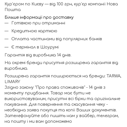
Кур'єром по Києву — від 100 грн, кур'єр компанії Нова
Пошта
Більше інформації про доставку
Готівкою при отриманні
Кредитною карткою
Оплата частинами від популярних банків
Є термінал в Шоурумі
Гарантія від виробника 14 днів.
На окремі бренди присутня розширена гарантія від
виробника.
Розширена гарантія поширюється на бренди: TARWA,
LIMARY
Згідно закону "Про права споживачів" - 14 днів з
моменту придбання. Товар має бути не
використовуваним, присутні всі бірки та оригінальне
пакування. Для повернення та скасування чеку -
необхідна заява покупця та копії Ваших документів.
Зателефонуйте або пишіть нам у вайбер, телеграм,
на пошту і ми вам допоможемо