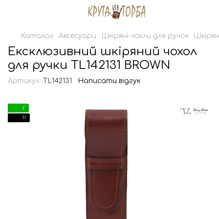
Каталог
Аксесуари
Шкіряні чохли для ручок
Шкірян
Ексклюзивний шкіряний чохол
для ручки TL142131 BROWN
Артикул:
TL142131
Написати відгук
7
11