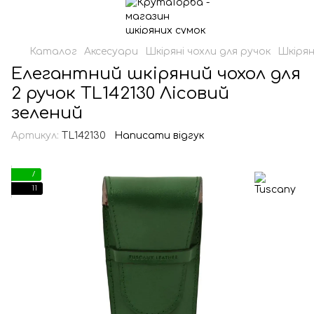
Каталог
Аксесуари
Шкіряні чохли для ручок
Шкірян
Елегантний шкіряний чохол для
2 ручок TL142130 Лісовий
зелений
Артикул:
TL142130
Написати відгук
7
11