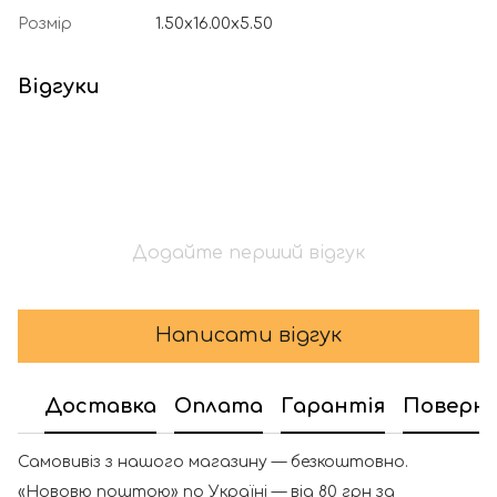
Розмір
1.50x16.00x5.50
Відгуки
Додайте перший відгук
Написати відгук
Доставка
Оплата
Гарантія
Поверн
Самовивіз з нашого магазину — безкоштовно.
«Нововю поштою» по Україні — від 80 грн за