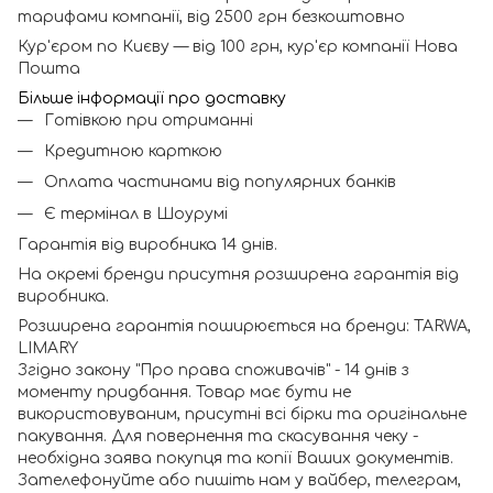
тарифами компанії, від 2500 грн безкоштовно
Кур'єром по Києву — від 100 грн, кур'єр компанії Нова
Пошта
Більше інформації про доставку
Готівкою при отриманні
Кредитною карткою
Оплата частинами від популярних банків
Є термінал в Шоурумі
Гарантія від виробника 14 днів.
На окремі бренди присутня розширена гарантія від
виробника.
Розширена гарантія поширюється на бренди: TARWA,
LIMARY
Згідно закону "Про права споживачів" - 14 днів з
моменту придбання. Товар має бути не
використовуваним, присутні всі бірки та оригінальне
пакування. Для повернення та скасування чеку -
необхідна заява покупця та копії Ваших документів.
Зателефонуйте або пишіть нам у вайбер, телеграм,