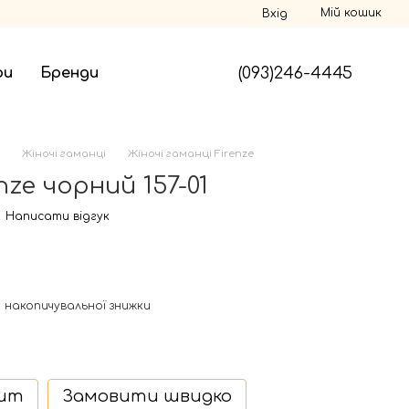
Мій кошик
Вхід
(093)246-4445
ри
Бренди
Жіночі гаманці
Жіночі гаманці Firenze
ze чорний 157-01
Написати відгук
 накопичувальної знижки
дит
Замовити швидко