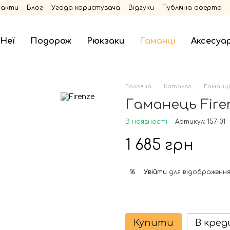
такти
Блог
Угода користувача
Відгуки
Публічна оферта
 Неї
Подорож
Рюкзаки
Гаманці
Аксесуа
Головна
Каталог
Гаманці
Гаманець Firen
В наявності
Артикул: 157-01
1 685 грн
Увійти
для відображення
%
Купити
В кре