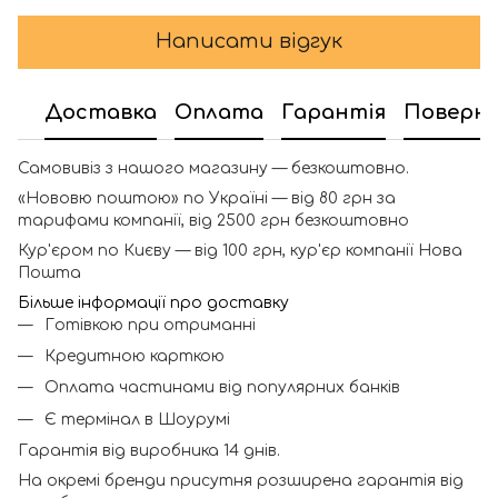
Написати відгук
Доставка
Оплата
Гарантія
Поверн
Самовивіз з нашого магазину — безкоштовно.
«Нововю поштою» по Україні — від 80 грн за
тарифами компанії, від 2500 грн безкоштовно
Кур'єром по Києву — від 100 грн, кур'єр компанії Нова
Пошта
Більше інформації про доставку
Готівкою при отриманні
Кредитною карткою
Оплата частинами від популярних банків
Є термінал в Шоурумі
Гарантія від виробника 14 днів.
На окремі бренди присутня розширена гарантія від