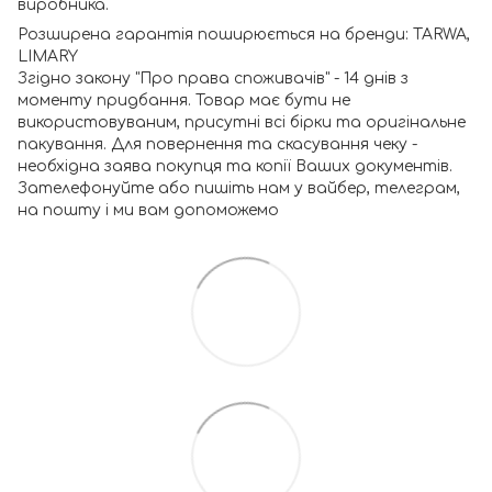
виробника.
Розширена гарантія поширюється на бренди: TARWA,
LIMARY
Згідно закону "Про права споживачів" - 14 днів з
моменту придбання. Товар має бути не
використовуваним, присутні всі бірки та оригінальне
пакування. Для повернення та скасування чеку -
необхідна заява покупця та копії Ваших документів.
Зателефонуйте або пишіть нам у вайбер, телеграм,
на пошту і ми вам допоможемо