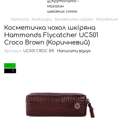
Каталог
Аксесуари
Косметички шкіряні
Косметичк
Косметичка чохол шкіряна
Hammonds Flycatcher UC501
Croco Brown (Коричневий)
Артикул:
UC501 CROC BR
Написати відгук
7
11