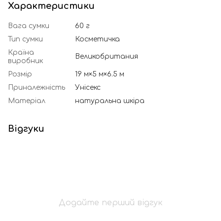
Характеристики
Вага сумки
60 г
Тип сумки
Косметичка
Країна
Великобритания
виробник
Розмір
19 м×5 м×6.5 м
Приналежність
Унісекс
Матеріал
натуральна шкіра
Відгуки
Додайте перший відгук