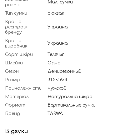
Малі сумки
розмір
Тип сумки
рюкзак
Країна
рестрації
Украина
бренду
Країна
Украина
виробник
Сорт шкіри
Телячья
Шлейки
Одна
Сезон
Демисезонный
Розмір
31.5×19×4
Приналежність
мужской
Матеріал
Натуральна шкіра
Формат
Вертикальные сумки
Бренд
TARWA
Відгуки