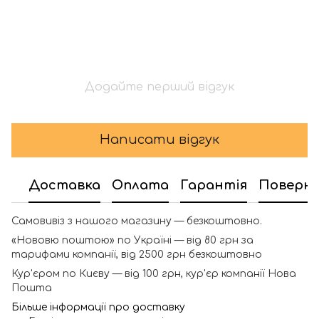
Додайте перший відгук
Написати відгук
Доставка
Оплата
Гарантія
Поверн
Самовивіз з нашого магазину — безкоштовно.
«Нововю поштою» по Україні — від 80 грн за
тарифами компанії, від 2500 грн безкоштовно
Кур'єром по Києву — від 100 грн, кур'єр компанії Нова
Пошта
Більше інформації про доставку