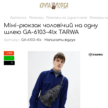
Каталог
Рюкзаки
Рюкзаки на одне плече
Рюкзаки н
Міні-рюкзак чоловічий на одну
шлею GA-6103-4lx TARWA
Артикул:
GA-6103-4lx
Написати відгук
−24%
7
11