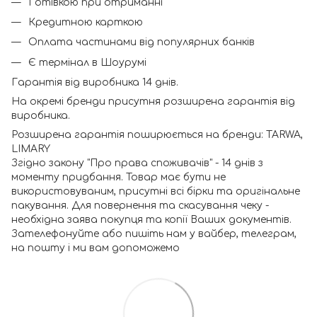
Готівкою при отриманні
Кредитною карткою
Оплата частинами від популярних банків
Є термінал в Шоурумі
Гарантія від виробника 14 днів.
На окремі бренди присутня розширена гарантія від
виробника.
Розширена гарантія поширюється на бренди: TARWA,
LIMARY
Згідно закону "Про права споживачів" - 14 днів з
моменту придбання. Товар має бути не
використовуваним, присутні всі бірки та оригінальне
пакування. Для повернення та скасування чеку -
необхідна заява покупця та копії Ваших документів.
Зателефонуйте або пишіть нам у вайбер, телеграм,
на пошту і ми вам допоможемо