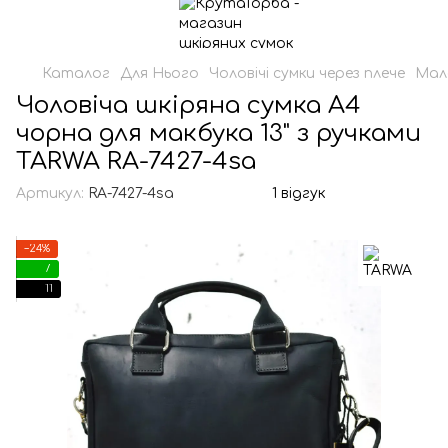
Каталог
Для Нього
Чоловічі сумки через плече
Мале
Чоловіча шкіряна сумка А4
чорна для макбука 13" з ручками
TARWA RA-7427-4sa
Артикул:
RA-7427-4sa
1 відгук
−24%
7
11