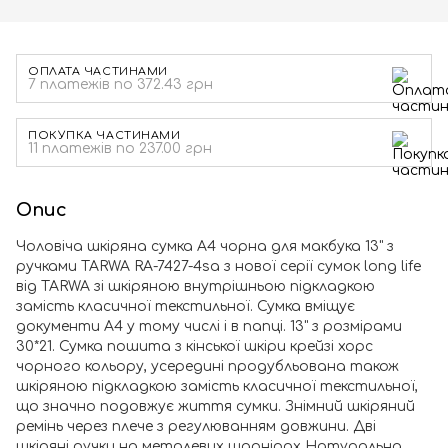
ОПЛАТА ЧАСТИНАМИ
7 платежів по 372.43 грн
ПОКУПКА ЧАСТИНАМИ
11 платежів по 237.00 грн
Опис
Чоловіча шкіряна сумка А4 чорна для макбука 13" з
ручками TARWA RA-7427-4sa з нової серії сумок long life
від TARWA зі шкіряною внутрішньою підкладкою
замість класичної текстильної. Сумка вміщує
документи А4 у тому числі і в папці. 13" з розмірами
30*21. Сумка пошита з кінської шкіри крейзі хорс
чорного кольору, усередині продубльована також
шкіряною підкладкою замість класичної текстильної,
що значно подовжує життя сумки. Знімний шкіряний
ремінь через плече з регулюванням довжини. Дві
шкіряні ручки на металевих шарнірах Натуральна