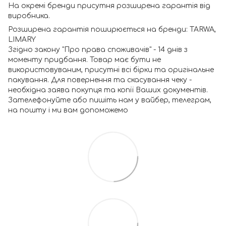
На окремі бренди присутня розширена гарантія від
виробника.
Розширена гарантія поширюється на бренди: TARWA,
LIMARY
Згідно закону "Про права споживачів" - 14 днів з
моменту придбання. Товар має бути не
використовуваним, присутні всі бірки та оригінальне
пакування. Для повернення та скасування чеку -
необхідна заява покупця та копії Ваших документів.
Зателефонуйте або пишіть нам у вайбер, телеграм,
на пошту і ми вам допоможемо