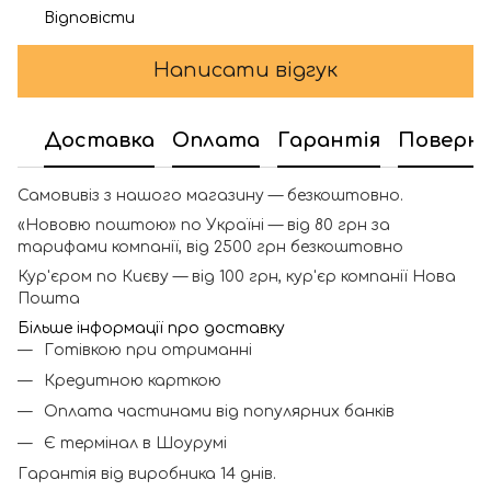
Відповісти
Написати відгук
Доставка
Оплата
Гарантія
Поверн
Самовивіз з нашого магазину — безкоштовно.
«Нововю поштою» по Україні — від 80 грн за
тарифами компанії, від 2500 грн безкоштовно
Кур'єром по Києву — від 100 грн, кур'єр компанії Нова
Пошта
Більше інформації про доставку
Готівкою при отриманні
Кредитною карткою
Оплата частинами від популярних банків
Є термінал в Шоурумі
Гарантія від виробника 14 днів.