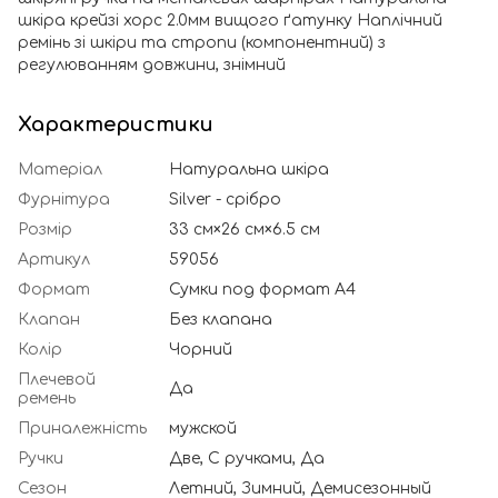
шкіра крейзі хорс 2.0мм вищого ґатунку Наплічний
ремінь зі шкіри та стропи (компонентний) з
регулюванням довжини, знімний
Характеристики
Матеріал
Натуральна шкіра
Фурнітура
Silver - срібро
Розмір
33 см×26 см×6.5 см
Артикул
59056
Формат
Сумки под формат А4
Клапан
Без клапана
Колір
Чорний
Плечевой
Да
ремень
Приналежність
мужской
Ручки
Две, С ручками, Да
Сезон
Летний, Зимний, Демисезонный