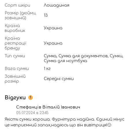
Сорт шкіри
Лошадиная
Розмір (дюйми,
13
зовнішній)
Країна
Украина
виробник
Країна
рестрації
Украина
бренду
Тип сумки
Сумка, Сумка для документов, Сумки,
Сумка для ноутбука
Вага сумки
1 кг
Зовнішній
Середні сумки
розмір
Відгуки
1
Стефанців Віталій Іванович
05.07.2024 в 23:45
Якість сумки хороша. Фурнітура надійна. Єдиний мінус
це неприємний запах,надіюсь що він вивітриця!🙂