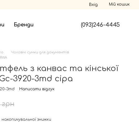
Мій кошик
Вхід
(093)246-4445
ри
Бренди
го
Чоловічі сумки для документів
ARWA
тфель з канвас та кінської
Gc-3920-3md сіра
920-3md
Написати відгук
0 грн
 накопичувальної знижки