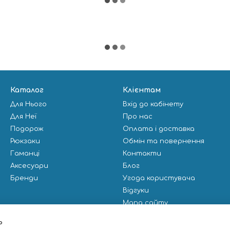
Каталог
Клієнтам
Для Нього
Вхід до кабінету
Для Неї
Про нас
Подорож
Оплата і доставка
Рюкзаки
Обмін та повернення
Гаманці
Контакти
Аксесуари
Блог
Бренди
Угода користувача
Відгуки
Мапа сайту
Публічна оферта
ь