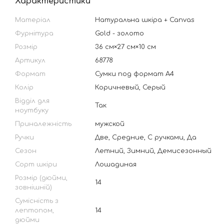
Характеристики
Матеріал
Натуральна шкіра + Canvas
Фурнітура
Gold - золото
Розмір
36 см×27 см×10 см
Артикул
68778
Формат
Сумки под формат А4
Колір
Коричневый, Серый
Відділ для
Так
ноутбуку
Приналежність
мужской
Ручки
Две, Средние, С ручками, Да
Сезон
Летний, Зимний, Демисезонный
Сорт шкіри
Лошадиная
Розмір (дюйми,
14
зовнішній)
Сумісність з
лептопом,
14
дюйми