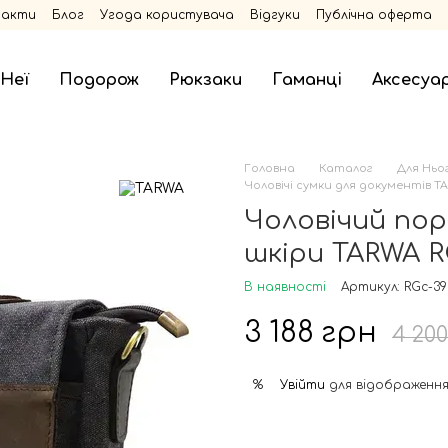
такти
Блог
Угода користувача
Відгуки
Публічна оферта
 Неї
Подорож
Рюкзаки
Гаманці
Аксесуа
Головна
Каталог
Для Ньо
Чоловічі сумки для документів T
Чоловічий пор
шкіри TARWA R
В наявності
Артикул: RGc-3
3 188 грн
4 20
Увійти
для відображення
%