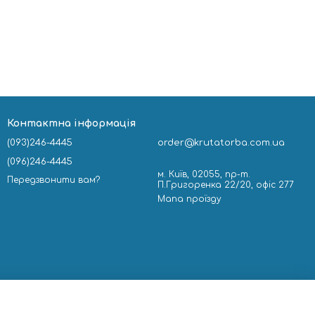
Контактна інформація
(093)246-4445
order@krutatorba.com.ua
(096)246-4445
м. Київ, 02055, пр-т.
Передзвонити вам?
П.Григоренка 22/20, офіс 277
Мапа проїзду