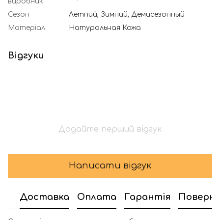
виробник
Сезон
Летний, Зимний, Демисезонный
Матеріал
Натуральная Кожа
Відгуки
Додайте перший відгук
Написати відгук
Доставка
Оплата
Гарантія
Поверн