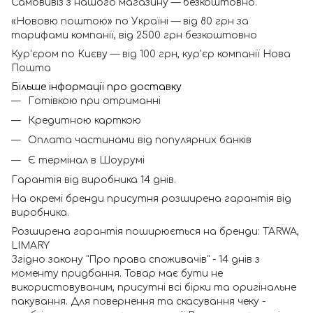
Самовивіз з нашого магазину — безкоштовно.
«Нововю поштою» по Україні — від 80 грн за
тарифами компанії, від 2500 грн безкоштовно
Кур'єром по Києву — від 100 грн, кур'єр компанії Нова
Пошта
Більше інформації про доставку
Готівкою при отриманні
Кредитною карткою
Оплата частинами від популярних банків
Є термінал в Шоурумі
Гарантія від виробника 14 днів.
На окремі бренди присутня розширена гарантія від
виробника.
Розширена гарантія поширюється на бренди: TARWA,
LIMARY
Згідно закону "Про права споживачів" - 14 днів з
моменту придбання. Товар має бути не
використовуваним, присутні всі бірки та оригінальне
пакування. Для повернення та скасування чеку -