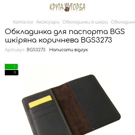
Каталог
Аксесуари
Обкладинки зі шкіри
Обкладинк
Обкладинка для паспорта BGS
шкіряна коричнева BGS3273
Артикул:
BGS3273
Написати відгук
7
11