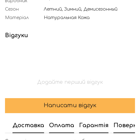
виробник
Сезон
Летний, Зимний, Демисезонный
Матеріал
Натуральная Кожа
Відгуки
Додайте перший відгук
Написати відгук
Доставка
Оплата
Гарантія
Поверн