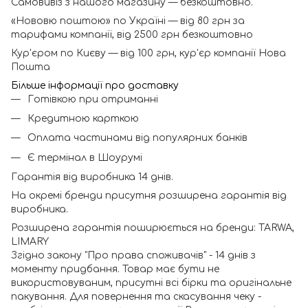
Самовивіз з нашого магазину — безкоштовно.
«Нововю поштою» по Україні — від 80 грн за
тарифами компанії, від 2500 грн безкоштовно
Кур'єром по Києву — від 100 грн, кур'єр компанії Нова
Пошта
Більше інформації про доставку
Готівкою при отриманні
Кредитною карткою
Оплата частинами від популярних банків
Є термінал в Шоурумі
Гарантія від виробника 14 днів.
На окремі бренди присутня розширена гарантія від
виробника.
Розширена гарантія поширюється на бренди: TARWA,
LIMARY
Згідно закону "Про права споживачів" - 14 днів з
моменту придбання. Товар має бути не
використовуваним, присутні всі бірки та оригінальне
пакування. Для повернення та скасування чеку -