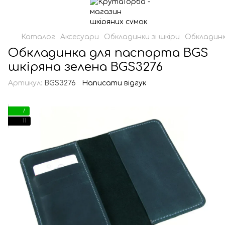
Каталог
Аксесуари
Обкладинки зі шкіри
Обкладинк
Обкладинка для паспорта BGS
шкіряна зелена BGS3276
Артикул:
BGS3276
Написати відгук
7
11