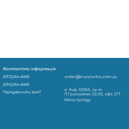
Контактна інформація
(093)246-4445
order@krutatorba.com.ua
(096)246-4445
м. Київ, 02055, пр-т.
Передзвонити вам?
П.Григоренка 22/20, офіс 277
Мапа проїзду