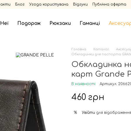
такти
Блог
Угода користувача
Відгуки
Публічна оферта
 Неї
Подорож
Рюкзаки
Гаманці
Аксесуа
Головна
Каталог
Аксесуа
Обкладинки для паспорта GRAN
Обкладинка на
карт Grande P
В наявності
Артикул: 20662
460 грн
Увійти
для відображення
%