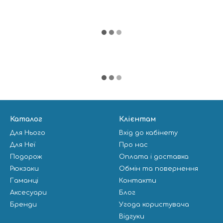
Каталог
Клієнтам
Для Нього
Вхід до кабінету
Для Неї
Про нас
Подорож
Оплата і доставка
Рюкзаки
Обмін та повернення
Гаманці
Контакти
Аксесуари
Блог
Бренди
Угода користувача
Відгуки