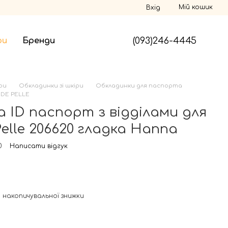
Мій кошик
Вхід
(093)246-4445
ри
Бренди
ри
Обкладинки зі шкіри
Обкладинки для паспорта
DE PELLE
 ID паспорт з відділами для
elle 206620 гладка Наппа
0
Написати відгук
 накопичувальної знижки