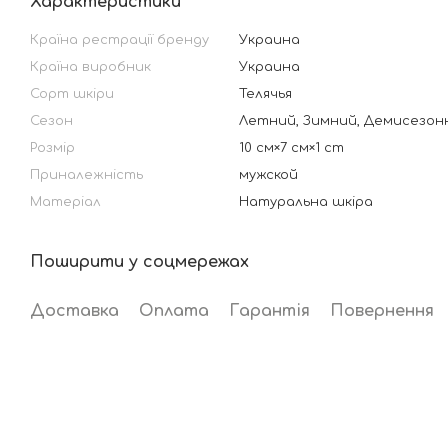
Характеристики
Країна рестрації бренду
Украина
Країна виробник
Украина
Сорт шкіри
Телячья
Сезон
Летний, Зимний, Демисезон
Розмір
10 см×7 см×1 cm
Приналежність
мужской
Матеріал
Натуральна шкіра
Поширити у соцмережах
Доставка
Оплата
Гарантія
Повернення