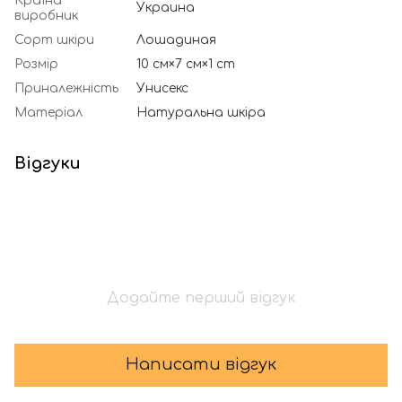
Країна
Украина
виробник
Сорт шкіри
Лошадиная
Розмір
10 см×7 см×1 cm
Приналежність
Унисекс
Матеріал
Натуральна шкіра
Відгуки
Додайте перший відгук
Написати відгук