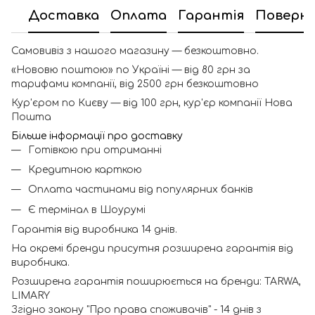
Доставка
Оплата
Гарантія
Поверн
Самовивіз з нашого магазину — безкоштовно.
«Нововю поштою» по Україні — від 80 грн за
тарифами компанії, від 2500 грн безкоштовно
Кур'єром по Києву — від 100 грн, кур'єр компанії Нова
Пошта
Більше інформації про доставку
Готівкою при отриманні
Кредитною карткою
Оплата частинами від популярних банків
Є термінал в Шоурумі
Гарантія від виробника 14 днів.
На окремі бренди присутня розширена гарантія від
виробника.
Розширена гарантія поширюється на бренди: TARWA,
LIMARY
Згідно закону "Про права споживачів" - 14 днів з