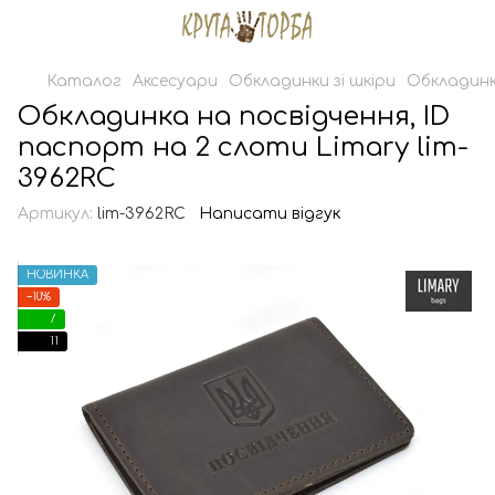
Каталог
Аксесуари
Обкладинки зі шкіри
Обкладинк
Обкладинка на посвідчення, ID
паспорт на 2 слоти Limary lim-
3962RC
Артикул:
lim-3962RC
Написати відгук
НОВИНКА
−10%
7
11