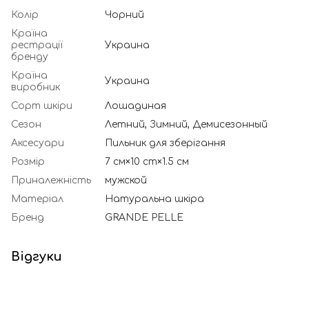
Колір
Чорний
Країна
рестрації
Украина
бренду
Країна
Украина
виробник
Сорт шкіри
Лошадиная
Сезон
Летний, Зимний, Демисезонный
Аксесуари
Пильник для зберігання
Розмір
7 см×10 cm×1.5 см
Приналежність
мужской
Матеріал
Натуральна шкіра
Бренд
GRANDE PELLE
Відгуки