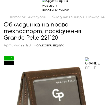
Каталог
Аксесуари
Обкладинки зі шкіри
Обкладин
Обкладинка на права,
техпаспорт, посвідчення
Grande Pelle 221120
Артикул:
221120
Написати відгук
7
11