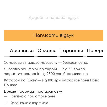
Додайте перший відгук
Написати відгук
Доставка
Оплата
Гарантія
Поверн
Самовивіз з нашого магазину — безкоштовно.
«Нововю поштою» по Україні — від 80 грн за
тарифами компанії, від 2500 грн безкоштовно
Кур'єром по Києву — від 100 грн, кур'єр компанії Нова
Пошта
Більше інформації про доставку
Готівкою при отриманні
Кредитною карткою