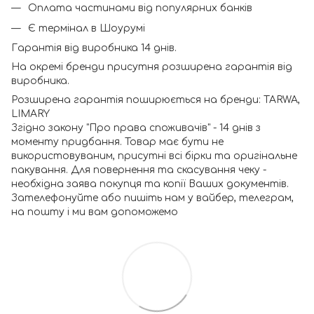
Оплата частинами від популярних банків
Є термінал в Шоурумі
Гарантія від виробника 14 днів.
На окремі бренди присутня розширена гарантія від
виробника.
Розширена гарантія поширюється на бренди: TARWA,
LIMARY
Згідно закону "Про права споживачів" - 14 днів з
моменту придбання. Товар має бути не
використовуваним, присутні всі бірки та оригінальне
пакування. Для повернення та скасування чеку -
необхідна заява покупця та копії Ваших документів.
Зателефонуйте або пишіть нам у вайбер, телеграм,
на пошту і ми вам допоможемо