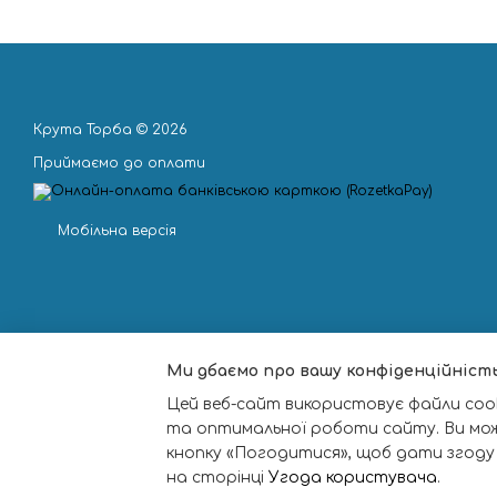
Крута Торба © 2026
Приймаємо до оплати
Мобільна версія
Ми дбаємо про вашу конфіденційніст
Цей веб-сайт використовує файли cook
та оптимальної роботи сайту. Ви мо
кнопку «Погодитися», щоб дати згоду
на сторінці
Угода користувача
.