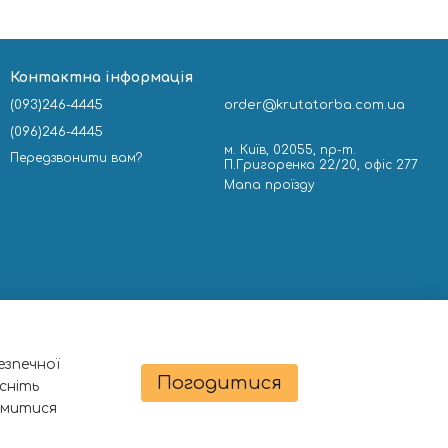
Контактна інформація
(093)246-4445
order@krutatorba.com.ua
(096)246-4445
м. Київ, 02055, пр-т.
Передзвонити вам?
П.Григоренка 22/20, офіс 277
Мапа проїзду
езпечної
Погодитися
сніть
омитися