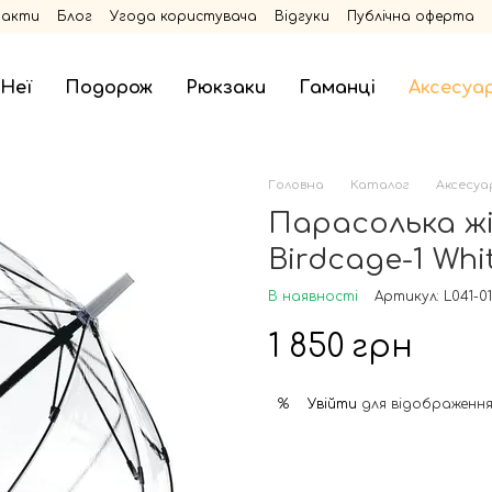
такти
Блог
Угода користувача
Відгуки
Публічна оферта
 Неї
Подорож
Рюкзаки
Гаманці
Аксесуа
Головна
Каталог
Аксесуа
Парасолька жі
Birdcage-1 Whi
В наявності
Артикул: L041-0
1 850 грн
Увійти
для відображення
%