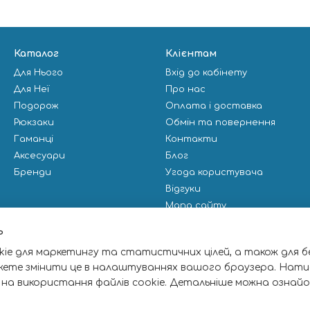
Каталог
Клієнтам
Для Нього
Вхід до кабінету
Для Неї
Про нас
Подорож
Оплата і доставка
Рюкзаки
Обмін та повернення
Гаманці
Контакти
Аксесуари
Блог
Бренди
Угода користувача
Відгуки
Мапа сайту
Публічна оферта
ь
ie для маркетингу та статистичних цілей, а також для б
Ми в соцмережах
жете змінити це в налаштуваннях вашого браузера. Нати
 на використання файлів cookie. Детальніше можна ознай