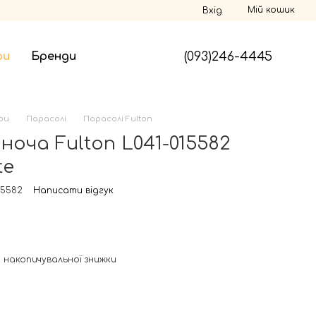
Мій кошик
Вхід
(093)246-4445
ри
Бренди
ри
Парасолі
Парасолі Fulton
ноча Fulton L041-015582
te
15582
Написати відгук
 накопичувальної знижки