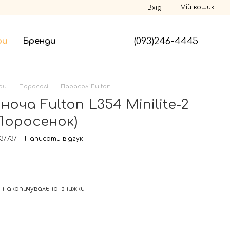
Мій кошик
Вхід
(093)246-4445
ри
Бренди
ри
Парасолі
Парасолі Fulton
оча Fulton L354 Minilite-2
(Поросенок)
37737
Написати відгук
 накопичувальної знижки