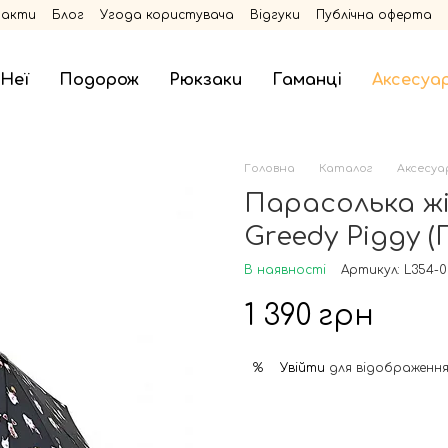
такти
Блог
Угода користувача
Відгуки
Публічна оферта
 Неї
Подорож
Рюкзаки
Гаманці
Аксесуа
Головна
Каталог
Аксесуа
Парасолька жін
Greedy Piggy 
В наявності
Артикул: L354-0
1 390 грн
Увійти
для відображення
%