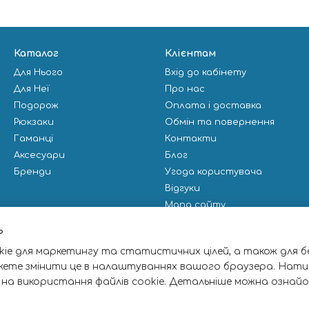
Каталог
Клієнтам
Для Нього
Вхід до кабінету
Для Неї
Про нас
Подорож
Оплата і доставка
Рюкзаки
Обмін та повернення
Гаманці
Контакти
Аксесуари
Блог
Бренди
Угода користувача
Відгуки
Мапа сайту
Публічна оферта
ь
ie для маркетингу та статистичних цілей, а також для б
Ми в соцмережах
жете змінити це в налаштуваннях вашого браузера. Нати
 на використання файлів cookie. Детальніше можна ознай