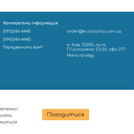
Контактна інформація
(093)246-4445
order@krutatorba.com.ua
(096)246-4445
м. Київ, 02055, пр-т.
Передзвонити вам?
П.Григоренка 22/20, офіс 277
Мапа проїзду
езпечної
Погодитися
сніть
омитися