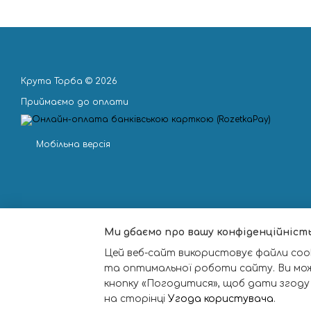
Крута Торба © 2026
Приймаємо до оплати
Мобільна версія
Ми дбаємо про вашу конфіденційніст
Цей веб-сайт використовує файли cook
та оптимальної роботи сайту. Ви мо
кнопку «Погодитися», щоб дати згоду
на сторінці
Угода користувача
.