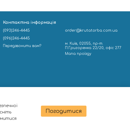
Контактна інформація
(093)246-4445
order@krutatorba.com.ua
(096)246-4445
м. Київ, 02055, пр-т.
Передзвонити вам?
П.Григоренка 22/20, офіс 277
Мапа проїзду
езпечної
Погодитися
сніть
омитися