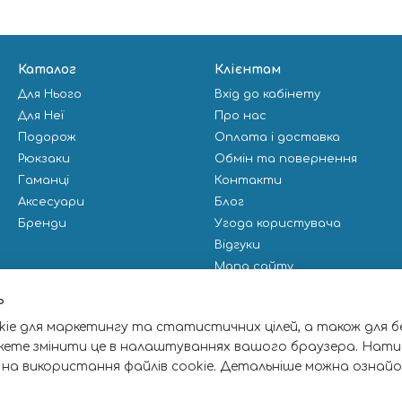
Каталог
Клієнтам
Для Нього
Вхід до кабінету
Для Неї
Про нас
Подорож
Оплата і доставка
Рюкзаки
Обмін та повернення
Гаманці
Контакти
Аксесуари
Блог
Бренди
Угода користувача
Відгуки
Мапа сайту
Публічна оферта
ь
ie для маркетингу та статистичних цілей, а також для б
Ми в соцмережах
жете змінити це в налаштуваннях вашого браузера. Нати
 на використання файлів cookie. Детальніше можна ознай