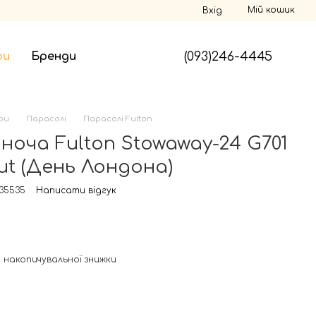
Мій кошик
Вхід
(093)246-4445
ри
Бренди
ри
Парасолі
Парасолі Fulton
ноча Fulton Stowaway-24 G701
t (День Лондона)
035535
Написати відгук
 накопичувальної знижки