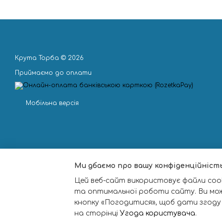
Крута Торба © 2026
Приймаємо до оплати
Мобільна версія
Ми дбаємо про вашу конфіденційніст
Цей веб-сайт використовує файли cook
та оптимальної роботи сайту. Ви мо
кнопку «Погодитися», щоб дати згоду
на сторінці
Угода користувача
.