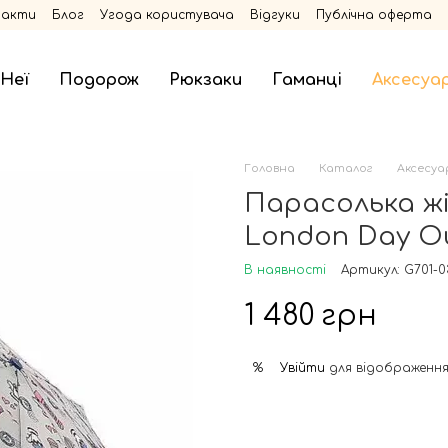
такти
Блог
Угода користувача
Відгуки
Публічна оферта
 Неї
Подорож
Рюкзаки
Гаманці
Аксесуа
Головна
Каталог
Аксесуа
Парасолька жі
London Day Ou
В наявності
Артикул: G701-
1 480 грн
Увійти
для відображення
%