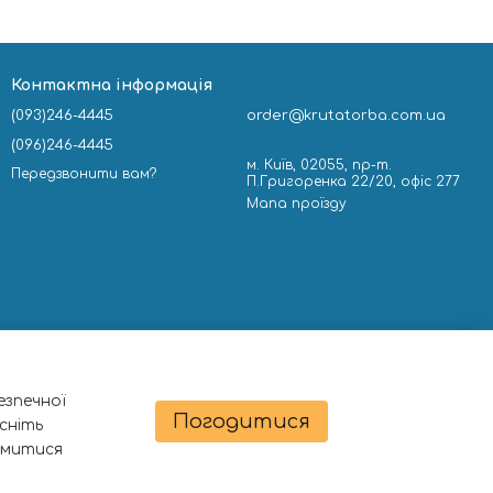
Контактна інформація
(093)246-4445
order@krutatorba.com.ua
(096)246-4445
м. Київ, 02055, пр-т.
Передзвонити вам?
П.Григоренка 22/20, офіс 277
Мапа проїзду
езпечної
Погодитися
сніть
омитися