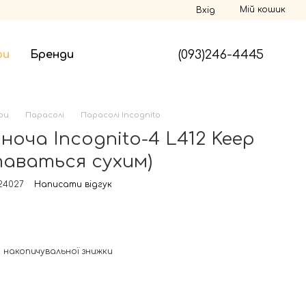
Мій кошик
Вхід
(093)246-4445
ри
Бренди
ри
Парасолі
Парасолі Incognito
ноча Incognito-4 L412 Keep
таваться сухим)
24027
Написати відгук
 накопичувальної знижки