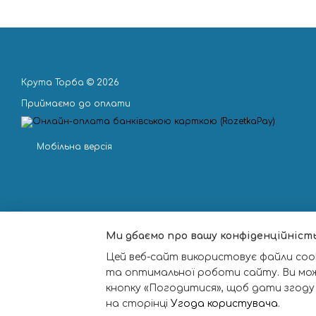
Крута Торба © 2026
Приймаємо до оплати
Мобільна версія
Ми дбаємо про вашу конфіденційніст
Цей веб-сайт використовує файли cook
та оптимальної роботи сайту. Ви мо
кнопку «Погодитися», щоб дати згоду
на сторінці
Угода користувача
.