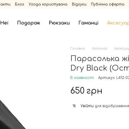
такти
Блог
Угода користувача
Відгуки
Публічна оферта
 Неї
Подорож
Рюкзаки
Гаманці
Аксесуа
Головна
Каталог
Аксесуа
Парасолька жі
Dry Black (Ос
В наявності
Артикул: L412-0
650 грн
Увійти
для відображення
%