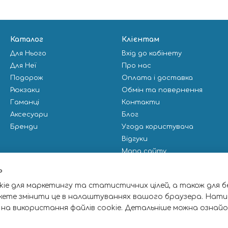
Каталог
Клієнтам
Для Нього
Вхід до кабінету
Для Неї
Про нас
Подорож
Оплата і доставка
Рюкзаки
Обмін та повернення
Гаманці
Контакти
Аксесуари
Блог
Бренди
Угода користувача
Відгуки
Мапа сайту
Публічна оферта
ь
ie для маркетингу та статистичних цілей, а також для б
Ми в соцмережах
жете змінити це в налаштуваннях вашого браузера. Нати
 на використання файлів cookie. Детальніше можна ознай