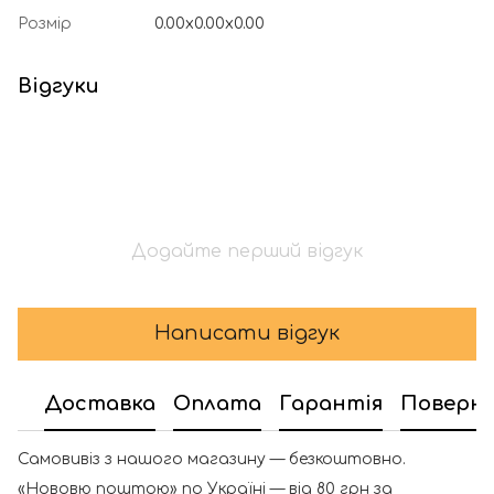
Розмір
0.00x0.00x0.00
Відгуки
Додайте перший відгук
Написати відгук
Доставка
Оплата
Гарантія
Поверн
Самовивіз з нашого магазину — безкоштовно.
«Нововю поштою» по Україні — від 80 грн за