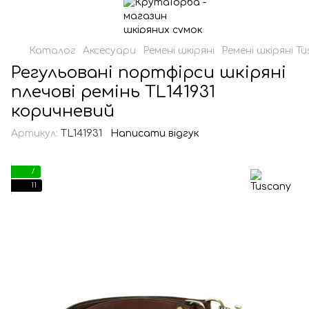
Каталог
Аксесуари
Ремені шкіряні
Ремені шкіряні T
Регульовані портфірси шкіряні
плечові ремінь TL141931
коричневий
Артикул:
TL141931
Написати відгук
7
11