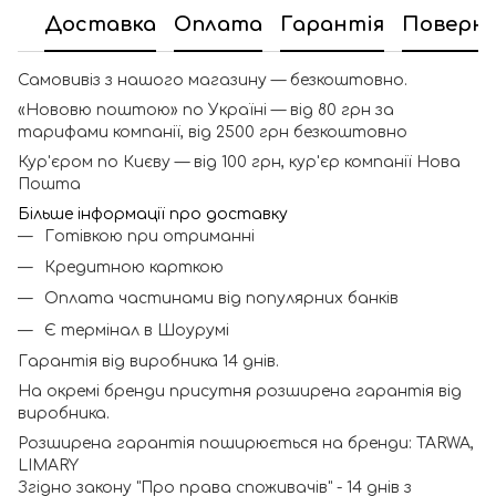
Доставка
Оплата
Гарантія
Поверн
Самовивіз з нашого магазину — безкоштовно.
«Нововю поштою» по Україні — від 80 грн за
тарифами компанії, від 2500 грн безкоштовно
Кур'єром по Києву — від 100 грн, кур'єр компанії Нова
Пошта
Більше інформації про доставку
Готівкою при отриманні
Кредитною карткою
Оплата частинами від популярних банків
Є термінал в Шоурумі
Гарантія від виробника 14 днів.
На окремі бренди присутня розширена гарантія від
виробника.
Розширена гарантія поширюється на бренди: TARWA,
LIMARY
Згідно закону "Про права споживачів" - 14 днів з