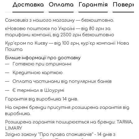
Доставка
Оплата
Гарантія
Поверн
Самовивіз з нашого магазину — безкоштовно.
«Нововю поштою» по Україні — від 80 грн за
тарифами компанії, від 2500 грн безкоштовно
Кур'єром по Києву — від 100 грн, кур'єр компанії Нова
Пошта
Більше інформації про доставку
Готівкою при отриманні
Кредитною карткою
Оплата частинами від популярних банків
Є термінал в Шоурумі
Гарантія від виробника 14 днів.
На окремі бренди присутня розширена гарантія від
виробника.
Розширена гарантія поширюється на бренди: TARWA,
LIMARY
Згідно закону "Про права споживачів" - 14 днів з