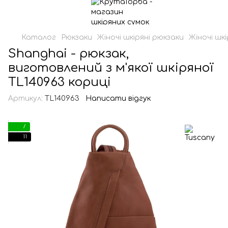
Каталог
Рюкзаки
Жіночі шкіряні рюкзаки
Жіночі шк
Shanghai - рюкзак,
виготовлений з м'якої шкіряної
TL140963 кориці
Артикул:
TL140963
Написати відгук
7
11