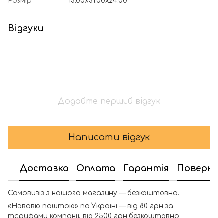
Розмір
13.00x31.00x24.00
Відгуки
Додайте перший відгук
Написати відгук
Доставка
Оплата
Гарантія
Поверн
Самовивіз з нашого магазину — безкоштовно.
«Нововю поштою» по Україні — від 80 грн за
тарифами компанії, від 2500 грн безкоштовно