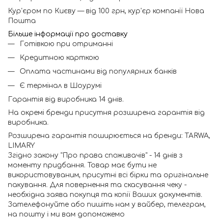
Кур'єром по Києву — від 100 грн, кур'єр компанії Нова
Пошта
Більше інформації про доставку
Готівкою при отриманні
Кредитною карткою
Оплата частинами від популярних банків
Є термінал в Шоурумі
Гарантія від виробника 14 днів.
На окремі бренди присутня розширена гарантія від
виробника.
Розширена гарантія поширюється на бренди: TARWA,
LIMARY
Згідно закону "Про права споживачів" - 14 днів з
моменту придбання. Товар має бути не
використовуваним, присутні всі бірки та оригінальне
пакування. Для повернення та скасування чеку -
необхідна заява покупця та копії Ваших документів.
Зателефонуйте або пишіть нам у вайбер, телеграм,
на пошту і ми вам допоможемо