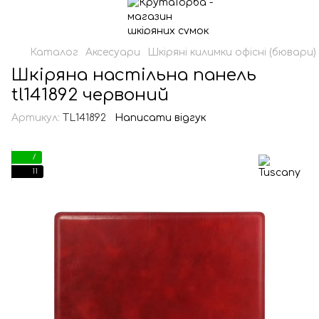
Каталог
Аксесуари
Шкіряні килимки офісні (бювари)
Шкіряна настільна панель
tl141892 червоний
Артикул:
TL141892
Написати відгук
7
11