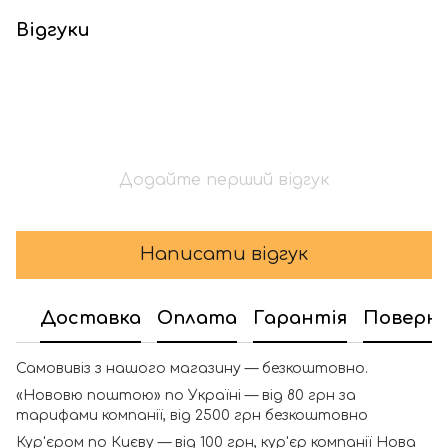
Відгуки
Додайте перший відгук
Написати відгук
Доставка
Оплата
Гарантія
Поверн
Самовивіз з нашого магазину — безкоштовно.
«Нововю поштою» по Україні — від 80 грн за
тарифами компанії, від 2500 грн безкоштовно
Кур'єром по Києву — від 100 грн, кур'єр компанії Нова