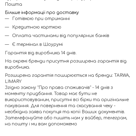
Пошта
Більше інформації про доставку
Готівкою при отриманні
Кредитною карткою
Оплата частинами від популярних банків
Є термінал в Шоурумі
Гарантія від виробника 14 днів.
На окремі бренди присутня розширена гарантія від
виробника.
Розширена гарантія поширюється на бренди: TARWA,
LIMARY
Згідно закону "Про права споживачів" - 14 днів з
моменту придбання. Товар має бути не
використовуваним, присутні всі бірки та оригінальне
пакування. Для повернення та скасування чеку -
необхідна заява покупця та копії Ваших документів.
Зателефонуйте або пишіть нам у вайбер, телеграм,
на пошту і ми вам допоможемо