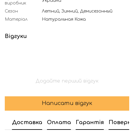
Украина
виробник
Сезон
Летний, Зимний, Демисезонный
Матеріал
Натуральная Кожа
Відгуки
Додайте перший відгук
Написати відгук
Доставка
Оплата
Гарантія
Поверн