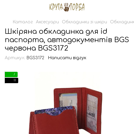
Каталог
Аксесуари
Обкладинки зі шкіри
Обкладинк
Шкіряна обкладинка для id
паспорта, автодокументів BGS
червона BGS3172
Артикул:
BGS3172
Написати відгук
7
11