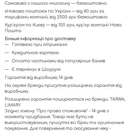
Самовивіз з нашого магазину — безкоштовно.
«Нововю поштою» по Україні — від 80 грн за
тарифами компанії, від 2500 грн безкоштовно
Кур'єром по Києву — від 100 грн, кур'єр компанії Нова
Пошта
Більше інформації про доставку
Готівкою при отриманні
Кредитною карткою
Оплата частинами від популярних банків
Є термінал в Шоурумі
Гарантія від виробника 14 днів.
На окремі бренди присутня розширена гарантія від
виробника.
Розширена гарантія поширюється на бренди: TARWA,
LIMARY
Згідно закону "Про права споживачів" - 14 днів з
моменту придбання. Товар має бути не
використовуваним, присутні всі бірки та оригінальне
пакування. Для повернення та скасування чеку -