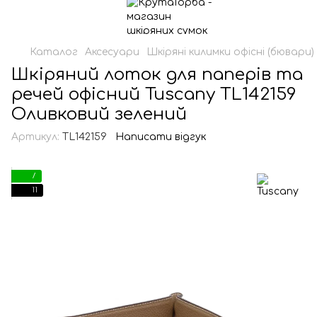
Каталог
Аксесуари
Шкіряні килимки офісні (бювари)
Шкіряний лоток для паперів та
речей офісний Tuscany TL142159
Оливковий зелений
Артикул:
TL142159
Написати відгук
7
11