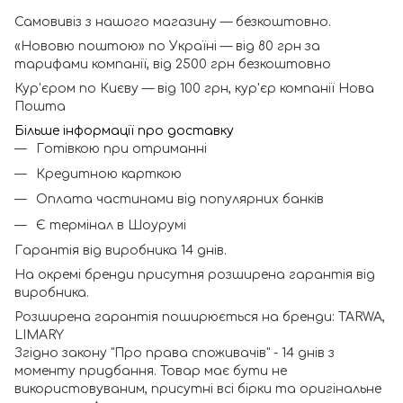
Самовивіз з нашого магазину — безкоштовно.
«Нововю поштою» по Україні — від 80 грн за
тарифами компанії, від 2500 грн безкоштовно
Кур'єром по Києву — від 100 грн, кур'єр компанії Нова
Пошта
Більше інформації про доставку
Готівкою при отриманні
Кредитною карткою
Оплата частинами від популярних банків
Є термінал в Шоурумі
Гарантія від виробника 14 днів.
На окремі бренди присутня розширена гарантія від
виробника.
Розширена гарантія поширюється на бренди: TARWA,
LIMARY
Згідно закону "Про права споживачів" - 14 днів з
моменту придбання. Товар має бути не
використовуваним, присутні всі бірки та оригінальне