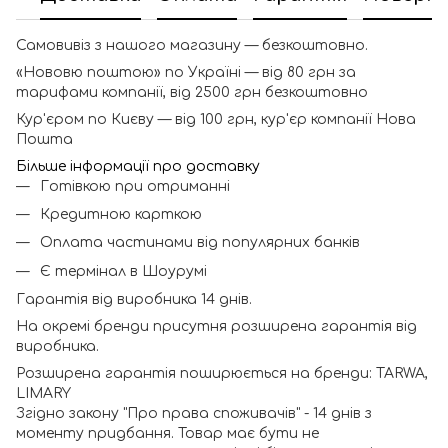
Самовивіз з нашого магазину — безкоштовно.
«Нововю поштою» по Україні — від 80 грн за
тарифами компанії, від 2500 грн безкоштовно
Кур'єром по Києву — від 100 грн, кур'єр компанії Нова
Пошта
Більше інформації про доставку
Готівкою при отриманні
Кредитною карткою
Оплата частинами від популярних банків
Є термінал в Шоурумі
Гарантія від виробника 14 днів.
На окремі бренди присутня розширена гарантія від
виробника.
Розширена гарантія поширюється на бренди: TARWA,
LIMARY
Згідно закону "Про права споживачів" - 14 днів з
моменту придбання. Товар має бути не