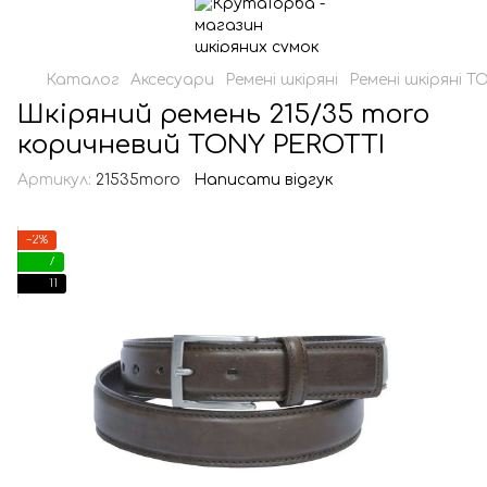
Каталог
Аксесуари
Ремені шкіряні
Ремені шкіряні 
Шкіряний ремень 215/35 moro
коричневий TONY PEROTTI
Артикул:
21535moro
Написати відгук
−2%
7
11