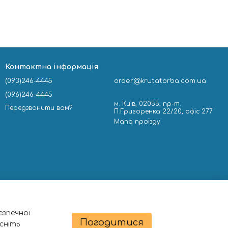
Контактна інформація
(093)246-4445
order@krutatorba.com.ua
(096)246-4445
м. Київ, 02055, пр-т.
Передзвонити вам?
П.Григоренка 22/20, офіс 277
Мапа проїзду
езпечної
Погодитися
сніть