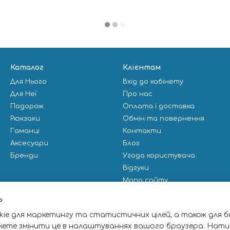
Каталог
Клієнтам
Для Нього
Вхід до кабінету
Для Неї
Про нас
Подорож
Оплата і доставка
Рюкзаки
Обмін та повернення
Гаманці
Контакти
Аксесуари
Блог
Бренди
Угода користувача
Відгуки
Мапа сайту
Публічна оферта
ь
ie для маркетингу та статистичних цілей, а також для б
Ми в соцмережах
жете змінити це в налаштуваннях вашого браузера. Нати