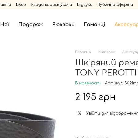
такти
Блог
Угода користувача
Відгуки
Публічна оферта
 Неї
Подорож
Рюкзаки
Гаманці
Аксесуа
Головна
Каталог
Аксесуа
Шкіряний реме
TONY PEROTTI
В наявності
Артикул: 5021m
2 195 грн
Увійти
для відображення
%