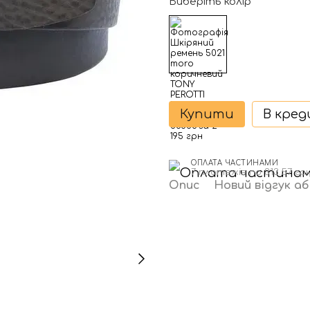
Виберіть колір
Купити
В кре
ОПЛАТА ЧАСТИНАМИ
7 платежів по 313.57 гр
Опис
Новий відгук а