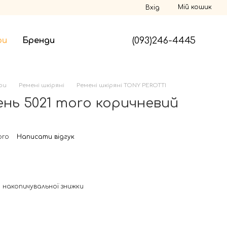
Мій кошик
Вхід
(093)246-4445
ри
Бренди
ри
Ремені шкіряні
Ремені шкіряні TONY PEROTTI
нь 5021 moro коричневий
oro
Написати відгук
 накопичувальної знижки