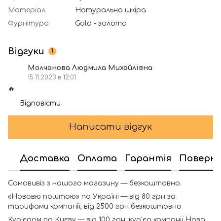
Матеріал
Натуральна шкіра
Фурнітура
Gold - золото
Відгуки
1
Молчанова Людмила Михайлівна
15.11.2023 в 12:01
🔥
Відповісти
Написати відгук
Доставка
Оплата
Гарантія
Поверн
Самовивіз з нашого магазину — безкоштовно.
«Нововю поштою» по Україні — від 80 грн за
тарифами компанії, від 2500 грн безкоштовно
Кур'єром по Києву — від 100 грн, кур'єр компанії Нова