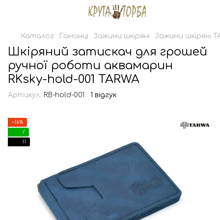
Каталог
Гаманці
Зажими шкіряні
Зажими шкіряні 
Шкіряний затискач для грошей
ручної роботи аквамарин
RKsky-hold-001 TARWA
Артикул:
RB-hold-001
1 відгук
−16%
7
11