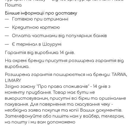
Пошта
Більше інформації про доставку
Готівкою при отриманні
Кредитною карткою
Оплата частинами від популярних банків
Є термінал в Шоурумі
Гарантія від виробника 14 днів.
На окремі бренди присутня розширена гарантія від
виробника.
Розширена гарантія поширюється на бренди: TARWA,
LIMARY
Згідно закону "Про права споживачів" - 14 днів з
моменту придбання. Товар має бути не
використовуваним, присутні всі бірки та оригінальне
пакування. Для повернення та скасування чеку -
необхідна заява покупця та копії Ваших документів.
Зателефонуйте або пишіть нам у вайбер, телеграм,
на пошту і ми вам допоможемо