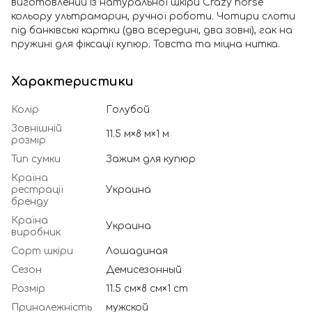
виготовлений із натуральної шкіри Crazy horse
кольору ультрамарин, ручної роботи. Чотири слоти
під банківські картки (два всередині, два зовні), гак на
пружині для фіксації купюр. Товста та міцна нитка.
Характеристики
Колір
Голубой
Зовнішній
11.5 м×8 м×1 м
розмір
Тип сумки
Зажим для купюр
Країна
рестрації
Украина
бренду
Країна
Украина
виробник
Сорт шкіри
Лошадиная
Сезон
Демисезонный
Розмір
11.5 см×8 см×1 cm
Приналежність
мужской