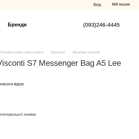
Мій кошик
Вхід
(093)246-4445
Бренди
Чоловічі сумки через плече
Маленькі
Маленькі Visconti
isconti S7 Messenger Bag A5 Lee
писати відгук
опичувальної знижки