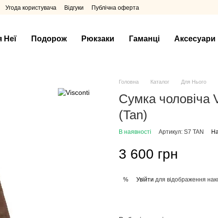
Угода користувача
Відгуки
Публічна оферта
я Неї
Подорож
Рюкзаки
Гаманці
Аксесуари
Головна
Каталог
Для Нього
Сумка чоловіча V
(Tan)
В наявності
Артикул: S7 TAN
На
3 600 грн
Увійти
для відображення нак
%