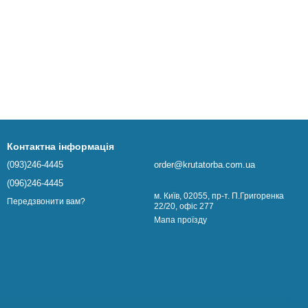
Контактна інформація
(093)246-4445
order@krutatorba.com.ua
(096)246-4445
м. Київ, 02055, пр-т. П.Григоренка
Передзвонити вам?
22/20, офіс 277
Мапа проїзду