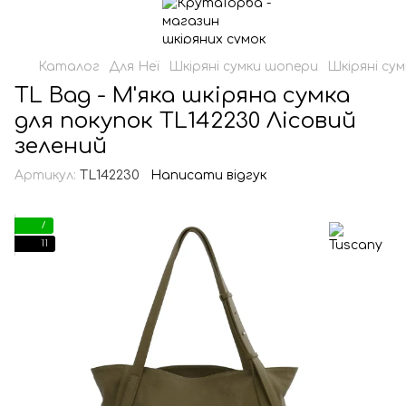
Каталог
Для Неї
Шкіряні сумки шопери
Шкіряні су
TL Bag - М'яка шкіряна сумка
для покупок TL142230 Лісовий
зелений
Артикул:
TL142230
Написати відгук
7
11