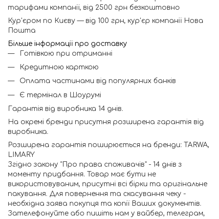
тарифами компанії, від 2500 грн безкоштовно
Кур'єром по Києву — від 100 грн, кур'єр компанії Нова
Пошта
Більше інформації про доставку
Готівкою при отриманні
Кредитною карткою
Оплата частинами від популярних банків
Є термінал в Шоурумі
Гарантія від виробника 14 днів.
На окремі бренди присутня розширена гарантія від
виробника.
Розширена гарантія поширюється на бренди: TARWA,
LIMARY
Згідно закону "Про права споживачів" - 14 днів з
моменту придбання. Товар має бути не
використовуваним, присутні всі бірки та оригінальне
пакування. Для повернення та скасування чеку -
необхідна заява покупця та копії Ваших документів.
Зателефонуйте або пишіть нам у вайбер, телеграм,