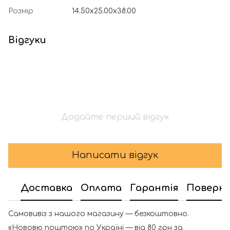
Розмір
14.50x25.00x38.00
Відгуки
Додайте перший відгук
Написати відгук
Доставка
Оплата
Гарантія
Поверн
Самовивіз з нашого магазину — безкоштовно.
«Нововю поштою» по Україні — від 80 грн за