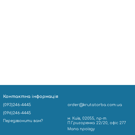
Контактна інформація
(093)246-4445
order@krutatorba.com.ua
(096)246-4445
м. Київ, 02055, пр-т.
Передзвонити вам?
П.Григоренка 22/20, офіс 277
Мапа проїзду