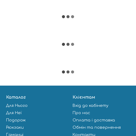
Каталог
Клієнтам
Для Нього
Вхід до кабінету
Для Неї
Про нас
Подорож
Оплата і доставка
Рюкзаки
Обмін та повернення
Гаманці
Контакти