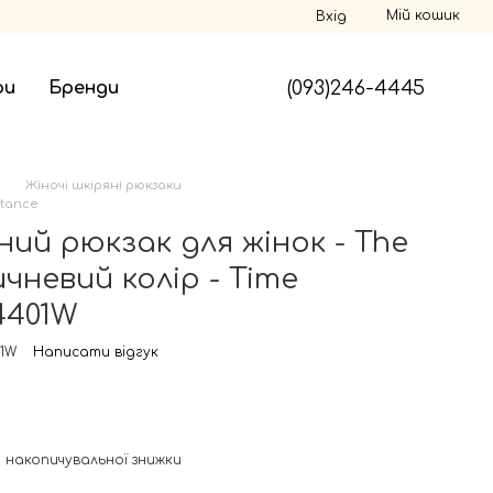
Мій кошик
Вхід
(093)246-4445
ри
Бренди
Жіночі шкіряні рюкзаки
stance
ний рюкзак для жінок - The
чневий колір - Time
4401W
01W
Написати відгук
 накопичувальної знижки