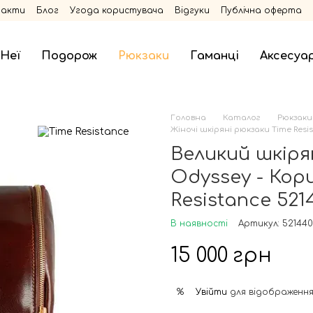
такти
Блог
Угода користувача
Відгуки
Публічна оферта
 Неї
Подорож
Рюкзаки
Гаманці
Аксесуа
Головна
Каталог
Рюкзаки
Жіночі шкіряні рюкзаки Time Resi
Великий шкіря
Odyssey - Кори
Resistance 521
В наявності
Артикул: 52144
15 000 грн
Увійти
для відображення
%