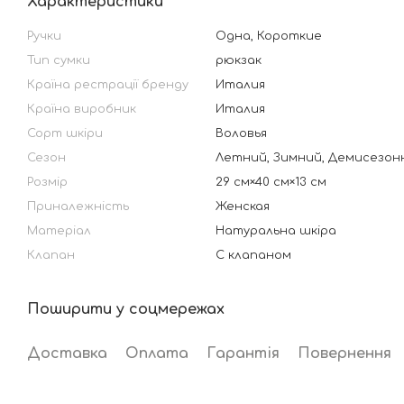
Характеристики
Ручки
Одна, Короткие
Тип сумки
рюкзак
Країна рестрації бренду
Италия
Країна виробник
Италия
Сорт шкіри
Воловья
Сезон
Летний, Зимний, Демисезон
Розмір
29 см×40 см×13 см
Приналежність
Женская
Матеріал
Натуральна шкіра
Клапан
С клапаном
Поширити у соцмережах
Доставка
Оплата
Гарантія
Повернення