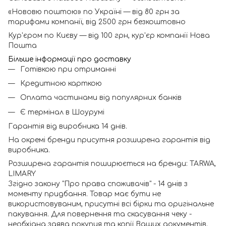
«Нововю поштою» по Україні — від 80 грн за
тарифами компанії, від 2500 грн безкоштовно
Кур'єром по Києву — від 100 грн, кур'єр компанії Нова
Пошта
Більше інформації про доставку
Готівкою при отриманні
Кредитною карткою
Оплата частинами від популярних банків
Є термінал в Шоурумі
Гарантія від виробника 14 днів.
На окремі бренди присутня розширена гарантія від
виробника.
Розширена гарантія поширюється на бренди: TARWA,
LIMARY
Згідно закону "Про права споживачів" - 14 днів з
моменту придбання. Товар має бути не
використовуваним, присутні всі бірки та оригінальне
пакування. Для повернення та скасування чеку -
необхідна заява покупця та копії Ваших документів.