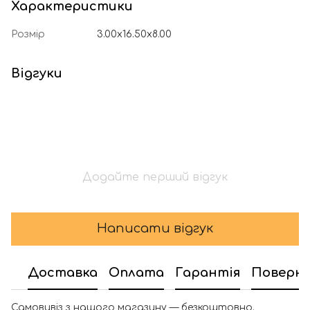
Характеристики
Розмір
3.00x16.50x8.00
Відгуки
Додайте перший відгук
Написати відгук
Доставка
Оплата
Гарантія
Поверн
Самовивіз з нашого магазину — безкоштовно.