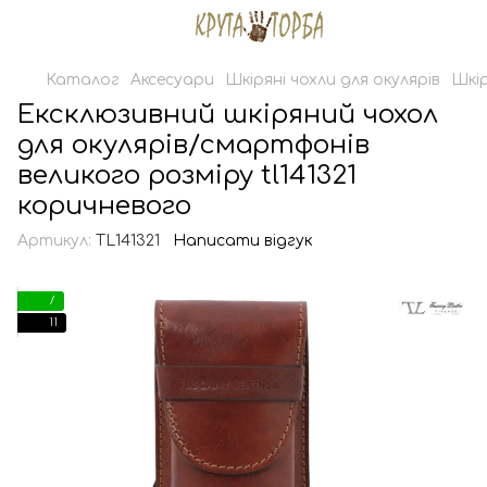
Каталог
Аксесуари
Шкіряні чохли для окулярів
Шкір
Ексклюзивний шкіряний чохол
для окулярів/смартфонів
великого розміру tl141321
коричневого
Артикул:
TL141321
Написати відгук
7
11