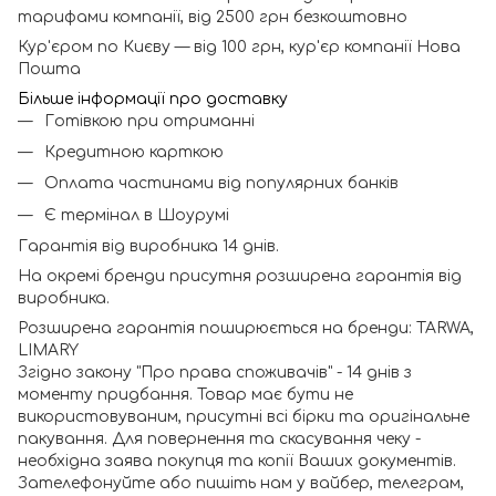
тарифами компанії, від 2500 грн безкоштовно
Кур'єром по Києву — від 100 грн, кур'єр компанії Нова
Пошта
Більше інформації про доставку
Готівкою при отриманні
Кредитною карткою
Оплата частинами від популярних банків
Є термінал в Шоурумі
Гарантія від виробника 14 днів.
На окремі бренди присутня розширена гарантія від
виробника.
Розширена гарантія поширюється на бренди: TARWA,
LIMARY
Згідно закону "Про права споживачів" - 14 днів з
моменту придбання. Товар має бути не
використовуваним, присутні всі бірки та оригінальне
пакування. Для повернення та скасування чеку -
необхідна заява покупця та копії Ваших документів.
Зателефонуйте або пишіть нам у вайбер, телеграм,