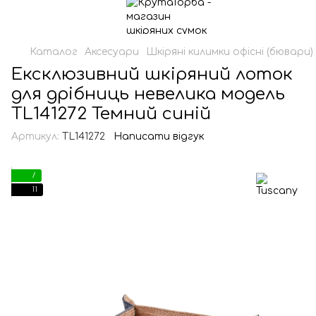
Каталог
Аксесуари
Шкіряні килимки офісні (бювари)
Ексклюзивний шкіряний лоток
для дрібниць невелика модель
TL141272 Темний синій
Артикул:
TL141272
Написати відгук
7
11