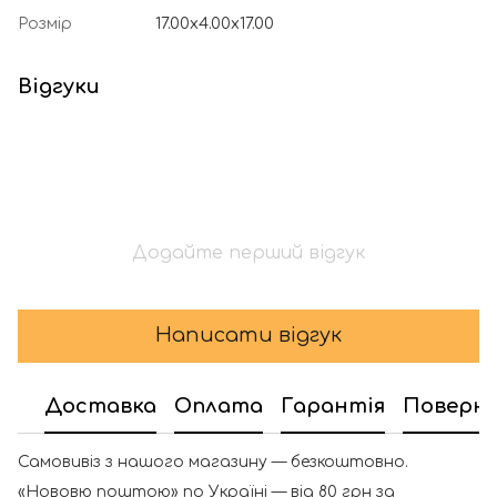
Розмір
17.00x4.00x17.00
Відгуки
Додайте перший відгук
Написати відгук
Доставка
Оплата
Гарантія
Поверн
Самовивіз з нашого магазину — безкоштовно.
«Нововю поштою» по Україні — від 80 грн за