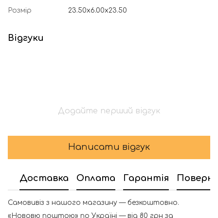
Розмір
23.50x6.00x23.50
Відгуки
Додайте перший відгук
Написати відгук
Доставка
Оплата
Гарантія
Поверн
Самовивіз з нашого магазину — безкоштовно.
«Нововю поштою» по Україні — від 80 грн за