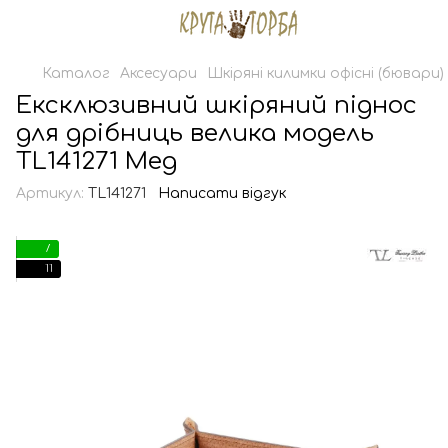
Каталог
Аксесуари
Шкіряні килимки офісні (бювари)
Ексклюзивний шкіряний піднос
для дрібниць велика модель
TL141271 Мед
Артикул:
TL141271
Написати відгук
7
11