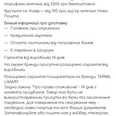
тарифами компанії, від 2500 грн безкоштовно
Кур'єром по Києву — від 100 грн, кур'єр компанії Нова
Пошта
Більше інформації про доставку
Готівкою при отриманні
Кредитною карткою
Оплата частинами від популярних банків
Є термінал в Шоурумі
Гарантія від виробника 14 днів.
На окремі бренди присутня розширена гарантія від
виробника.
Розширена гарантія поширюється на бренди: TARWA,
LIMARY
Згідно закону "Про права споживачів" - 14 днів з
моменту придбання. Товар має бути не
використовуваним, присутні всі бірки та оригінальне
пакування. Для повернення та скасування чеку -
необхідна заява покупця та копії Ваших документів.
Зателефонуйте або пишіть нам у вайбер, телеграм,