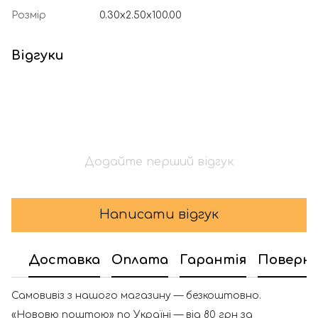
Розмір
0.30x2.50x100.00
Відгуки
Додайте перший відгук
Написати відгук
Доставка
Оплата
Гарантія
Поверн
Самовивіз з нашого магазину — безкоштовно.
«Нововю поштою» по Україні — від 80 грн за