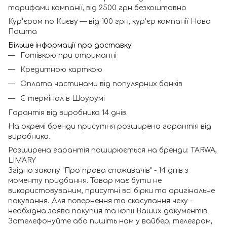
тарифами компанії, від 2500 грн безкоштовно
Кур'єром по Києву — від 100 грн, кур'єр компанії Нова
Пошта
Більше інформації про доставку
Готівкою при отриманні
Кредитною карткою
Оплата частинами від популярних банків
Є термінал в Шоурумі
Гарантія від виробника 14 днів.
На окремі бренди присутня розширена гарантія від
виробника.
Розширена гарантія поширюється на бренди: TARWA,
LIMARY
Згідно закону "Про права споживачів" - 14 днів з
моменту придбання. Товар має бути не
використовуваним, присутні всі бірки та оригінальне
пакування. Для повернення та скасування чеку -
необхідна заява покупця та копії Ваших документів.
Зателефонуйте або пишіть нам у вайбер, телеграм,